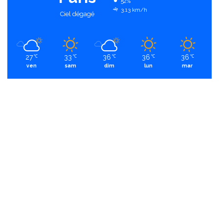
52%
3.13 km/h
Ciel dégagé
27
33
36
36
36
℃
℃
℃
℃
℃
ven
sam
dim
lun
mar