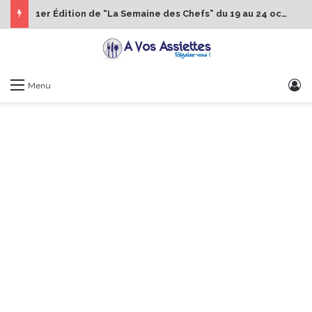
1er Édition de “La Semaine des Chefs” du 19 au 24 octobre 2026
S
Menu