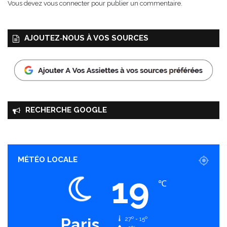
Vous devez
vous connecter
pour publier un commentaire.
t
a
r
AJOUTEZ‑NOUS À VOS SOURCES
d
e
d
o
u
c
e
RECHERCHE GOOGLE
a
u
m
i
e
MÉTÉO LOCALE
l
19
℃
Paris
27º - 15º