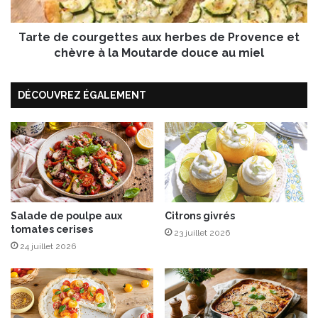
b
c
i
o
o
Tarte de courgettes aux herbes de Provence et
u
à
r
chèvre à la Moutarde douce au miel
l
g
a
e
p
DÉCOUVREZ ÉGALEMENT
t
o
t
m
e
m
s
e
a
d
u
’
x
A
h
q
e
Salade de poulpe aux
Citrons givrés
u
tomates cerises
r
23 juillet 2026
i
b
24 juillet 2026
t
e
a
s
i
d
n
e