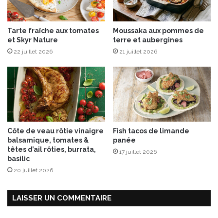
e
P
,
r
f
o
Tarte fraîche aux tomates
Moussaka aux pommes de
r
v
et Skyr Nature
terre et aubergines
a
e
m
22 juillet 2026
21 juillet 2026
n
b
c
o
e
i
e
s
t
e
c
&
h
a
è
Côte de veau rôtie vinaigre
Fish tacos de limande
c
v
balsamique, tomates &
panée
é
r
têtes d’ail rôties, burrata,
17 juillet 2026
r
e
basilic
o
à
20 juillet 2026
l
l
a
a
M
LAISSER UN COMMENTAIRE
o
u