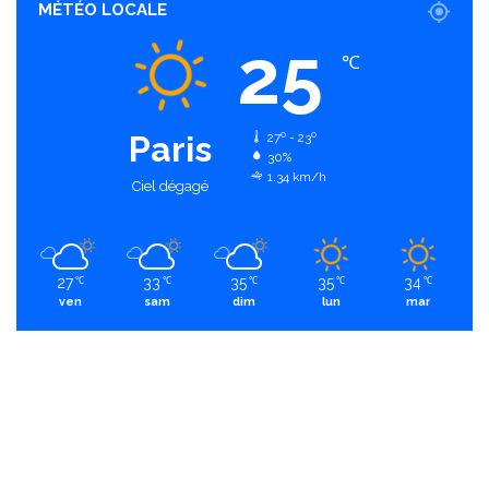
MÉTÉO LOCALE
25
℃
Paris
27º - 23º
30%
1.34 km/h
Ciel dégagé
27
33
35
35
34
℃
℃
℃
℃
℃
ven
sam
dim
lun
mar