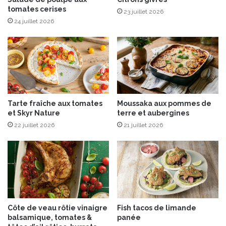
n
tomates cerises
a
23 juillet 2026
M
S
24 juillet 2026
e
a
r
u
l
c
o
i
t
s
R
s
o
e
Tarte fraîche aux tomates
Moussaka aux pommes de
u
d
et Skyr Nature
terre et aubergines
g
e
e
22 juillet 2026
21 juillet 2026
M
R
o
o
n
c
t
h
b
e
é
M
l
a
i
Côte de veau rôtie vinaigre
Fish tacos de limande
z
a
balsamique, tomates &
panée
e
r