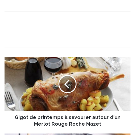
G
i
g
o
t
d
e
p
r
Gigot de printemps à savourer autour d'un
i
n
Merlot Rouge Roche Mazet
t