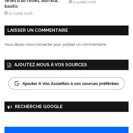
têtes d’ail rôties, burrata,
17 juillet 2026
t
d
basilic
20 juillet 2026
LAISSER UN COMMENTAIRE
Vous devez
vous connecter
pour publier un commentaire.
AJOUTEZ‑NOUS À VOS SOURCES
RECHERCHE GOOGLE