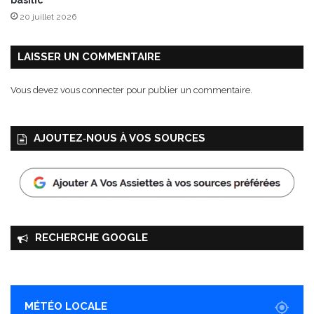
basilic
o
l
20 juillet 2026
u
é
r
f
LAISSER UN COMMENTAIRE
a
i
Vous devez
vous connecter
pour publier un commentaire.
r
e
v
AJOUTEZ‑NOUS À VOS SOURCES
i
v
r
e
l
e
s
RECHERCHE GOOGLE
t
r
a
d
i
MÉTÉO LOCALE