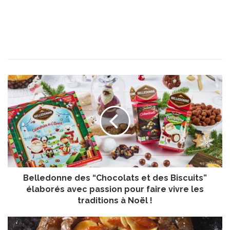
B
e
l
l
e
d
o
n
n
Belledonne des “Chocolats et des Biscuits”
e
d
élaborés avec passion pour faire vivre les
e
traditions à Noël !
s
“
T