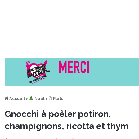
Accueil
>
︎ Noël
>
☃ Plats
Gnocchi à poêler potiron,
champignons, ricotta et thym