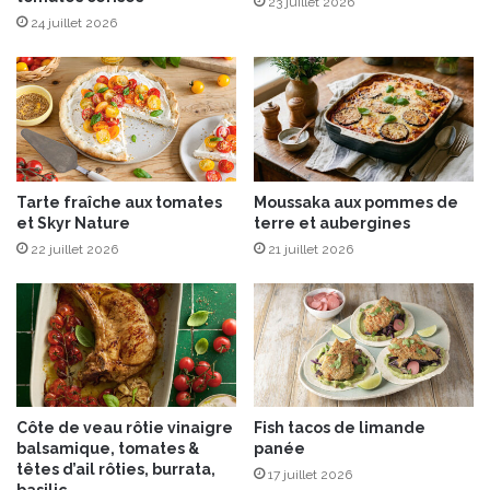
23 juillet 2026
”
n
24 juillet 2026
é
g
l
s
a
,
b
c
o
a
r
r
é
a
Tarte fraîche aux tomates
Moussaka aux pommes de
s
m
et Skyr Nature
terre et aubergines
a
e
v
22 juillet 2026
21 juillet 2026
l
e
a
c
u
p
b
a
e
s
u
s
r
i
r
Côte de veau rôtie vinaigre
Fish tacos de limande
o
e
balsamique, tomates &
panée
n
s
têtes d’ail rôties, burrata,
17 juillet 2026
p
a