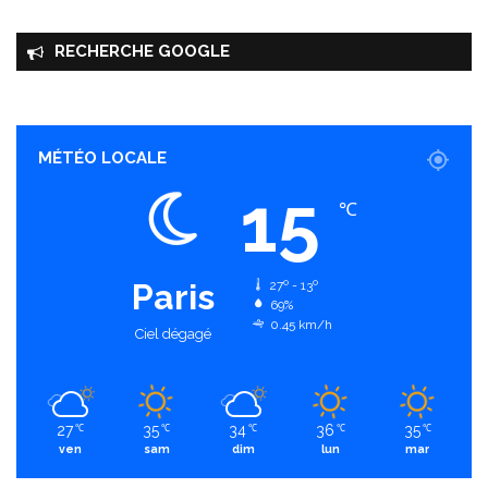
RECHERCHE GOOGLE
MÉTÉO LOCALE
15
℃
Paris
27º - 13º
69%
0.45 km/h
Ciel dégagé
27
35
34
36
35
℃
℃
℃
℃
℃
ven
sam
dim
lun
mar