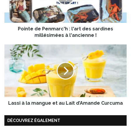
e
d
e
P
Pointe de Penmarc'h : l'art des sardines
e
n
millésimées à l'ancienne !
m
a
L
r
a
c
s
'
s
h
i
:
à
l
l
'
a
a
m
r
Lassi à la mangue et au Lait d’Amande Curcuma
a
t
n
d
g
DÉCOUVREZ ÉGALEMENT
e
u
s
e