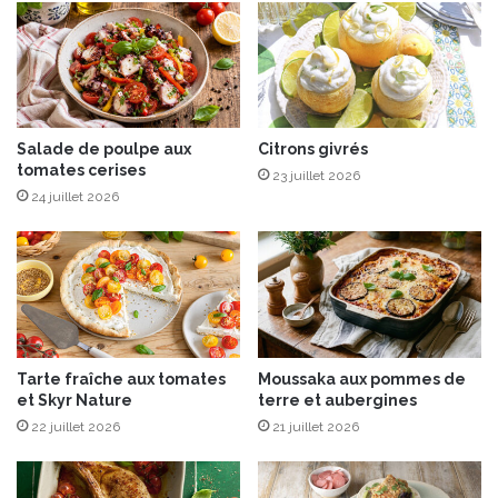
s
e
a
t
r
a
d
u
i
L
n
a
e
Salade de poulpe aux
Citrons givrés
i
tomates cerises
s
t
23 juillet 2026
m
d
24 juillet 2026
i
’
l
A
l
m
é
a
s
n
i
d
m
e
Tarte fraîche aux tomates
Moussaka aux pommes de
é
C
et Skyr Nature
terre et aubergines
e
u
22 juillet 2026
21 juillet 2026
s
r
à
c
l
u
'