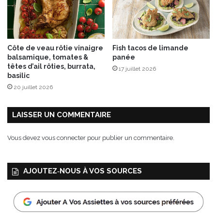
m
a
a
n
c
i
Côte de veau rôtie vinaigre
Fish tacos de limande
e
balsamique, tomates &
panée
n
têtes d’ail rôties, burrata,
17 juillet 2026
n
basilic
e
20 juillet 2026
!
LAISSER UN COMMENTAIRE
Vous devez
vous connecter
pour publier un commentaire.
AJOUTEZ‑NOUS À VOS SOURCES