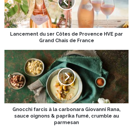
e
m
e
n
t
Lancement du 1er Côtes de Provence HVE par
d
u
Grand Chais de France
1
e
G
r
n
C
o
ô
c
t
c
e
h
s
i
d
f
e
a
P
Gnocchi farcis à la carbonara Giovanni Rana,
r
r
c
sauce oignons & paprika fumé, crumble au
o
i
parmesan
v
s