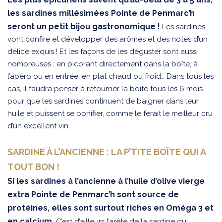
les sardines millésimées Pointe de Penmarc’h
seront un petit bijou gastronomique !
Les sardines
vont confire et développer des arômes et des notes d’un
délice exquis ! Et les façons de les déguster sont aussi
nombreuses : en picorant directement dans la boîte, à
l’apéro ou en entrée, en plat chaud ou froid… Dans tous les
cas, il faudra penser à retourner la boîte tous les 6 mois
pour que les sardines continuent de baigner dans leur
huile et puissent se bonifier, comme le ferait le meilleur cru
d’un excellent vin.
SARDINE À L’ANCIENNE : LA P’TITE BOÎTE QUI A
TOUT BON !
Si les sardines à l’ancienne à l’huile d’olive vierge
extra Pointe de Penmarc’h sont source de
protéines, elles sont surtout riches en Oméga 3 et
en calcium.
C’est d’ailleurs l’arête de la sardine qui