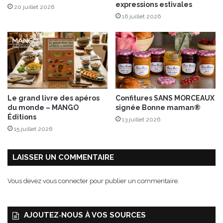
expressions estivales
20 juillet 2026
F
n
16 juillet 2026
r
a
a
,
n
s
c
a
e
u
c
e
o
Le grand livre des apéros
Confitures SANS MORCEAUX
i
du monde – MANGO
signée Bonne maman®
g
Éditions
13 juillet 2026
n
15 juillet 2026
o
n
s
LAISSER UN COMMENTAIRE
&
p
Vous devez
vous connecter
pour publier un commentaire.
a
p
r
AJOUTEZ‑NOUS À VOS SOURCES
i