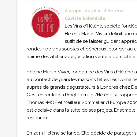
À propos des Vins d’Hélène.
Caviste à domicile
Les Vins d’Hélène, société fondé
Hélène Martin-Vivier définit une c
suffit de se laisser guider : appr
rondeur de vins souples et généreux, plonger au co
anime des ateliers-dégustation vente à domicile et 
Hélène Martin-Vivier, fondatrice des Vins d’Hélène 
au contact de grandes maisons telles Les Domaine
auprès de grands dégustateurs à Londres chez De
C’est en rentrant d’Angleterre qu’Hélène se rappr
Thomas -MOF et Meilleur Sommelier d Europe 2000 
est décisive dans la suite de ses projets. Ensemble
restaurant.
En 2014 Hélène se lance. Elle décide de partager s