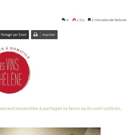
0
1 713
2 minutes de lecture
Partager par Email
Imprimer
s souvent ensemble à partager la terre où ils sont cultivés,