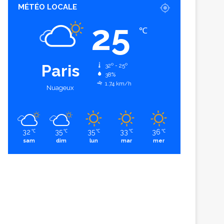
MÉTÉO LOCALE
25
℃
Paris
32º - 25º
38%
1.74 km/h
Nuageux
32
35
35
33
36
℃
℃
℃
℃
℃
sam
dim
lun
mar
mer