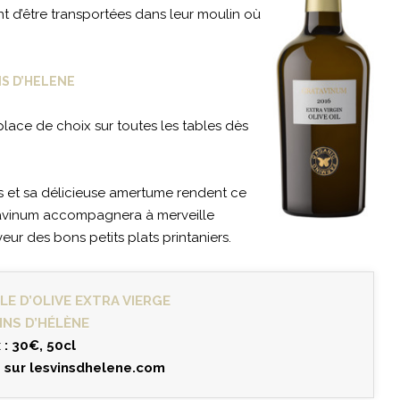
ant d’être transportées dans leur moulin où
NS D’HELENE
 place de choix sur toutes les tables dès
s et sa délicieuse amertume rendent ce
atavinum accompagnera à merveille
ur des bons petits plats printaniers.
LE D’OLIVE EXTRA VIERGE
INS D’HÉLÈNE
x : 30€, 50cl
e sur
lesvinsdhelene.com