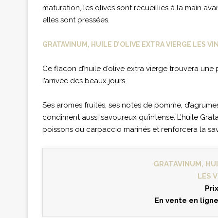
maturation, les olives sont recueillies à la main av
elles sont pressées.
GRATAVINUM, HUILE D’OLIVE EXTRA VIERGE LES VI
Ce flacon d’huile d’olive extra vierge trouvera une
l’arrivée des beaux jours.
Ses aromes fruités, ses notes de pomme, d’agrume
condiment aussi savoureux qu’intense. L’huile Gr
poissons ou carpaccio marinés et renforcera la save
GRATAVINUM, HUI
LES V
Pri
En vente en lign