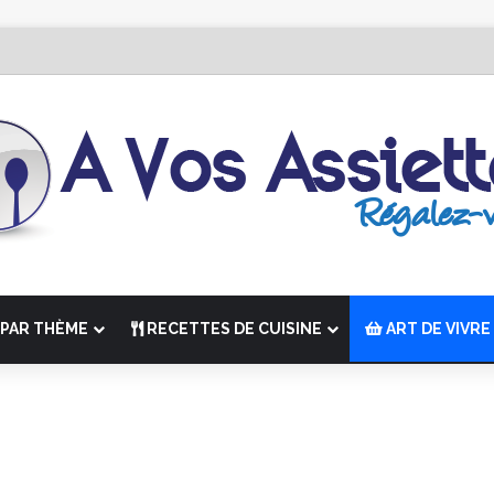
Édition de “La Semaine des Chefs” du 19 au 24 octobre 2026
PAR THÈME
RECETTES DE CUISINE
ART DE VIVRE