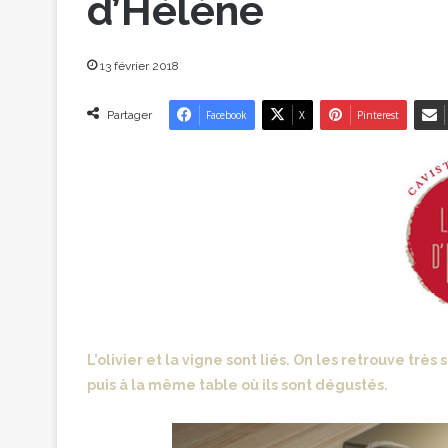
d’Hélène
13 février 2018
Partager
Facebook
X
Pinterest
L’olivier et la vigne sont liés. On les retrouve trè
puis à la même table où ils sont dégustés.