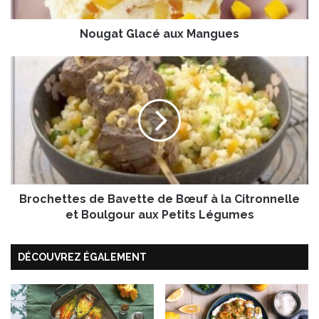
l
a
Nougat Glacé aux Mangues
c
é
a
B
u
r
x
o
M
c
a
h
n
e
g
t
u
t
e
e
s
Brochettes de Bavette de Bœuf à la Citronnelle
s
d
et Boulgour aux Petits Légumes
e
B
DÉCOUVREZ ÉGALEMENT
a
v
e
t
t