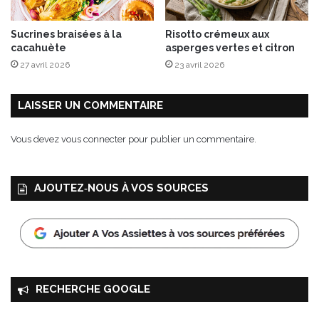
e
t
Sucrines braisées à la
Risotto crémeux aux
B
cacahuète
asperges vertes et citron
o
27 avril 2026
23 avril 2026
u
l
g
LAISSER UN COMMENTAIRE
o
u
Vous devez
vous connecter
pour publier un commentaire.
r
a
u
AJOUTEZ‑NOUS À VOS SOURCES
x
P
e
t
i
t
s
RECHERCHE GOOGLE
L
é