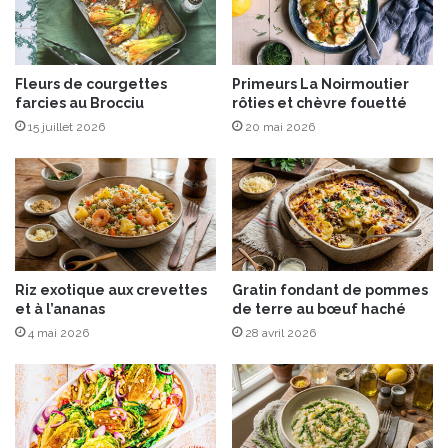
e
d
e
B
Fleurs de courgettes
Primeurs La Noirmoutier
farcies au Brocciu
rôties et chèvre fouetté
œ
u
15 juillet 2026
20 mai 2026
f
à
l
a
C
i
t
Riz exotique aux crevettes
Gratin fondant de pommes
r
et à l’ananas
de terre au bœuf haché
o
4 mai 2026
28 avril 2026
n
n
e
l
l
e