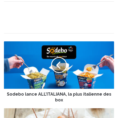
S
o
d
e
b
o
l
a
n
Sodebo lance ALL’ITALIANA, la plus italienne des
c
e
box
A
L
C
L
o