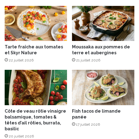
e
n
n
e
d
e
s
Tarte fraîche aux tomates
Moussaka aux pommes de
b
et Skyr Nature
terre et aubergines
o
22 juillet 2026
21 juillet 2026
x
Côte de veau rôtie vinaigre
Fish tacos de limande
balsamique, tomates &
panée
têtes d’ail rôties, burrata,
17 juillet 2026
basilic
20 juillet 2026