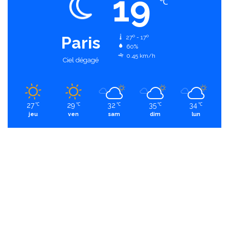
19
℃
Paris
27º - 17º
60%
0.45 km/h
Ciel dégagé
27
29
32
35
34
℃
℃
℃
℃
℃
jeu
ven
sam
dim
lun