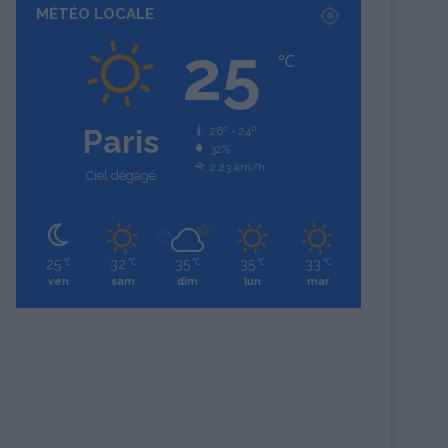
MÉTÉO LOCALE
25
℃
Paris
26º - 24º
32%
2.23 km/h
Ciel dégagé
25
32
35
35
33
℃
℃
℃
℃
℃
ven
sam
dim
lun
mar