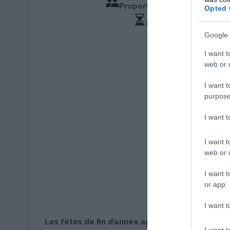
Proportions pour 6 Personn
Opted 
Marinade 12 Heures
Google 
I want t
web or d
I want t
purpose
I want 
I want t
web or d
I want t
or app.
I want t
Les fêtes de fin d’année approchent à grands p
I want t