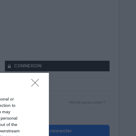
CONNEXION
sonal or
Mot de passe oublié ?
ection to
ou may
Se souvenir de moi
 personal
out of the
 downstream
Se connecter