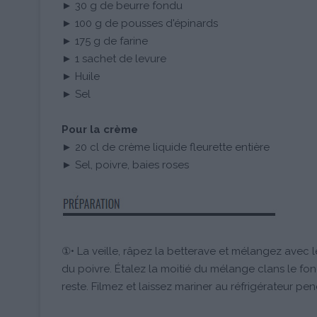
► 30 g de beurre fondu
► 100 g de pousses d'épinards
► 175 g de farine
► 1 sachet de levure
► Huile
► Sel
Pour la crème
► 20 cl de crème liquide fleurette entière
► Sel, poivre, baies roses
①• La veille, râpez la betterave et mélangez avec le s
du poivre. Étalez la moitié du mélange clans le fo
reste. Filmez et laissez mariner au réfrigérateur pe