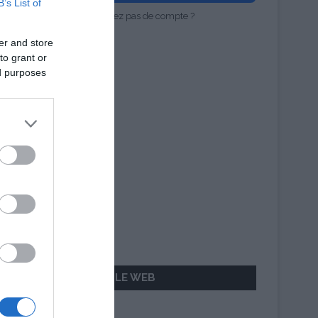
B’s List of
Vous n'avez pas de compte ?
er and store
to grant or
ed purposes
AILLEURS SUR LE WEB