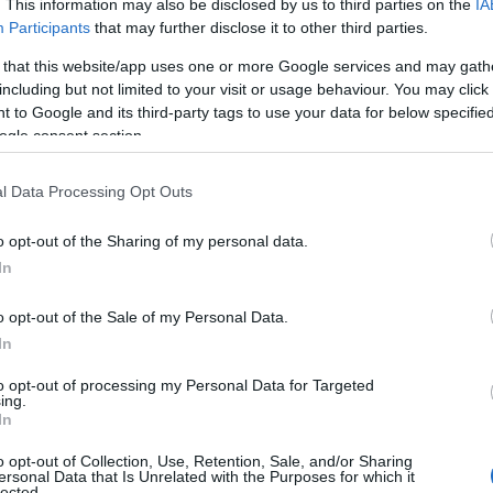
. This information may also be disclosed by us to third parties on the
IA
Participants
that may further disclose it to other third parties.
 that this website/app uses one or more Google services and may gath
including but not limited to your visit or usage behaviour. You may click 
 to Google and its third-party tags to use your data for below specifi
ogle consent section.
l Data Processing Opt Outs
o opt-out of the Sharing of my personal data.
In
ardon | Crédit Photo : © Julie Mechali / CNIEL
o opt-out of the Sale of my Personal Data.
In
to opt-out of processing my Personal Data for Targeted
ing.
In
o opt-out of Collection, Use, Retention, Sale, and/or Sharing
ersonal Data that Is Unrelated with the Purposes for which it
lected.