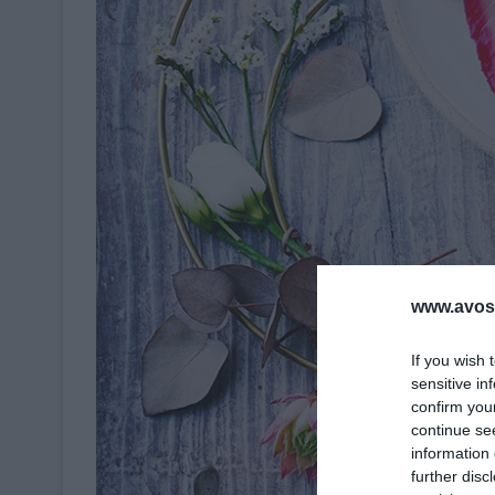
www.avosa
If you wish 
sensitive in
confirm you
continue se
information 
further disc