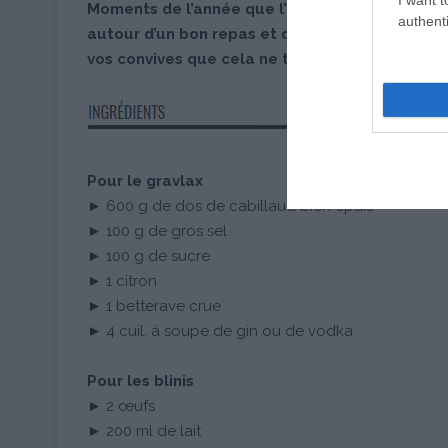
Moments de l’année que l’on attend avec impat
authenti
autour d’un bon repas et d’une jolie table… vo
vos convives que cela ne tienne…
Pour le gravlax
► 600 g de dos de cabillaud bien épais
► 100 g de gros sel
► 100 g de sucre
► 1 citron
► 1 betterave crue
► 4 cuil. à soupe de gin ou de vodka
Pour les blinis
► 2 œufs
► 200 ml de lait