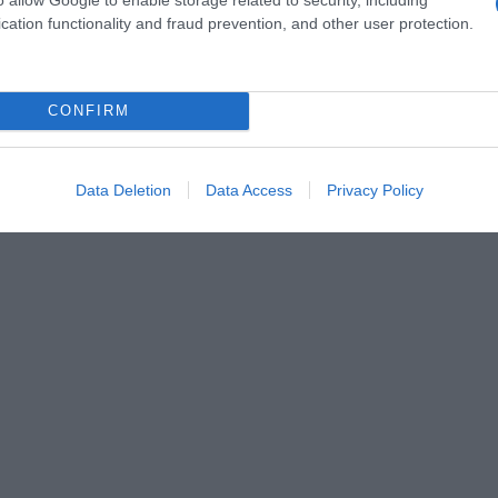
ience pour se retrouver en famille ou entre amis
cation functionality and fraud prevention, and other user protection.
us êtes en manque d’inspiration pour épater et régaler
CONFIRM
Data Deletion
Data Access
Privacy Policy