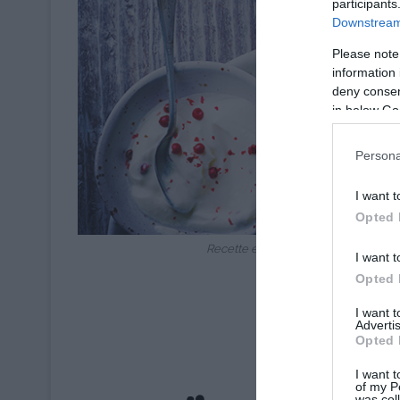
participants
Downstream 
Please note
information 
deny consent
in below Go
Persona
I want t
Opted 
Recette et Stylisme : © Annelyse Ch
I want t
Opted 
I want 
Advertis
Opted 
I want t
of my P
was col