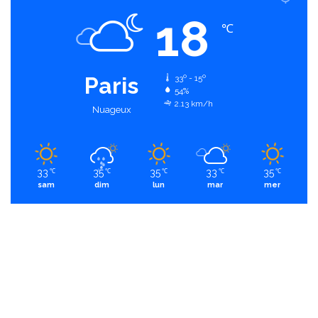
18
℃
Paris
33º - 15º
54%
2.13 km/h
Nuageux
33
35
35
33
35
℃
℃
℃
℃
℃
sam
dim
lun
mar
mer