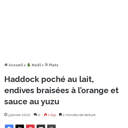
Accueil
>
︎ Noël
>
☃ Plats
Haddock poché au lait,
endives braisées à l’orange et
sauce au yuzu
3 janvier 2020
0
1 645
2 minutes de lecture