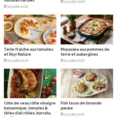
tomates cerises
e
23 juillet 2026
s
24 juillet 2026
T
a
t
i
n
Tarte fraîche aux tomates
Moussaka aux pommes de
et Skyr Nature
terre et aubergines
22 juillet 2026
21 juillet 2026
Côte de veau rôtie vinaigre
Fish tacos de limande
balsamique, tomates &
panée
têtes d’ail rôties, burrata,
17 juillet 2026