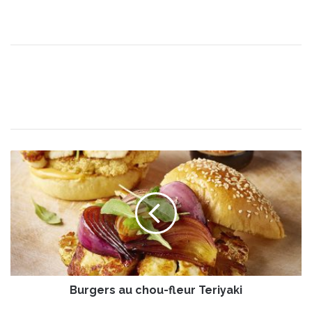
B
u
r
g
e
r
s
a
u
Burgers au chou-fleur Teriyaki
c
h