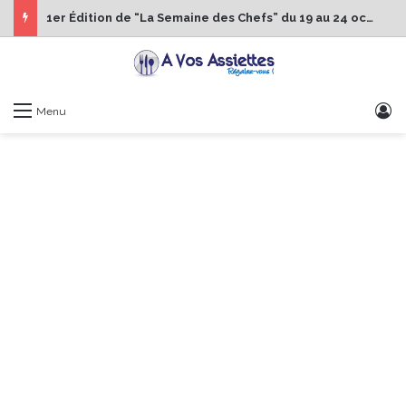
1er Édition de “La Semaine des Chefs” du 19 au 24 octobre 2026
S
Menu