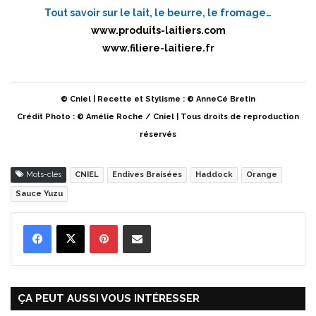
Tout savoir sur le lait, le beurre, le fromage…
www.produits-laitiers.com
www.filiere-laitiere.fr
© Cniel | Recette et Stylisme : © AnneCé Bretin
Crédit Photo : © Amélie Roche / Cniel | Tous droits de reproduction
réservés
Mots-clés
CNIEL
Endives Braisées
Haddock
Orange
Sauce Yuzu
Pinterest
Partager par Email
ÇA PEUT AUSSI VOUS INTÉRESSER