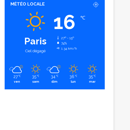
MÉTÉO LOCALE
16
℃
Paris
27º - 15º
74%
1.34 km/h
Ciel dégagé
27
35
34
36
35
℃
℃
℃
℃
℃
ven
sam
dim
lun
mar