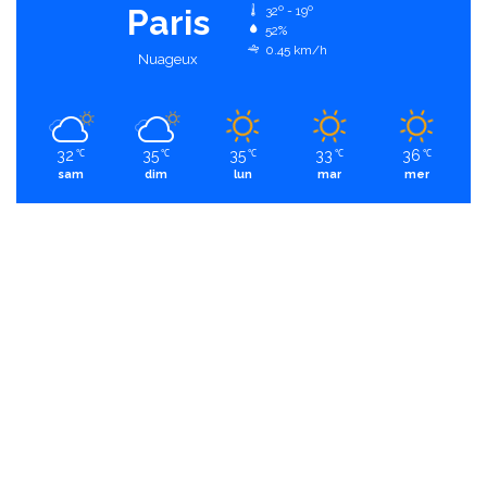
Paris
32º - 19º
52%
0.45 km/h
Nuageux
32
35
35
33
36
℃
℃
℃
℃
℃
sam
dim
lun
mar
mer