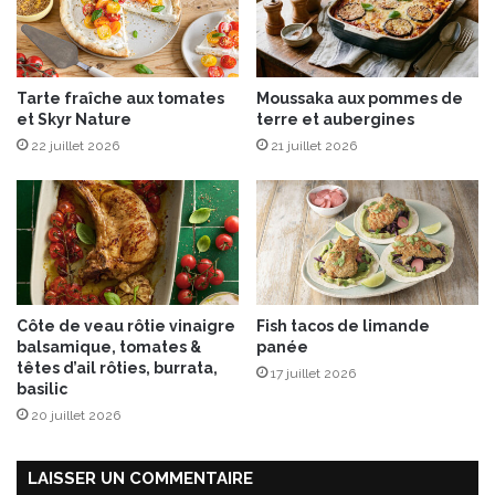
C
M
é
a
s
i
a
s
Tarte fraîche aux tomates
Moussaka aux pommes de
r
o
et Skyr Nature
terre et aubergines
n
22 juillet 2026
21 juillet 2026
L
a
M
a
u
n
y
Côte de veau rôtie vinaigre
Fish tacos de limande
balsamique, tomates &
panée
têtes d’ail rôties, burrata,
17 juillet 2026
basilic
20 juillet 2026
LAISSER UN COMMENTAIRE