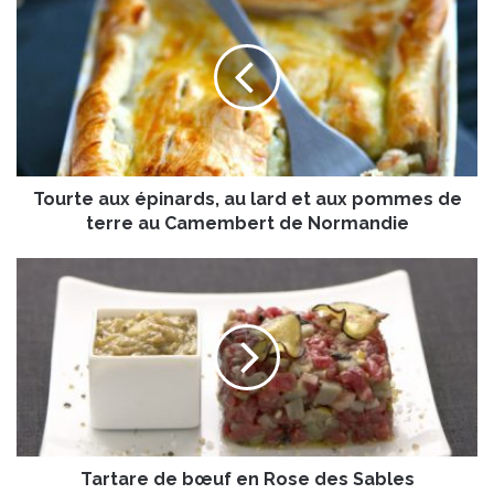
o
u
r
t
e
a
u
x
Tourte aux épinards, au lard et aux pommes de
é
p
terre au Camembert de Normandie
i
n
T
a
a
r
r
d
t
s
a
,
r
a
e
u
d
l
e
a
Tartare de bœuf en Rose des Sables
b