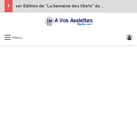
1er Édition de “La Semaine des Chefs” du 19 au 24 octobre 2026
S
Menu