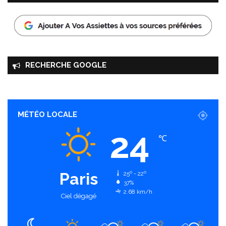
RECHERCHE GOOGLE
MÉTÉO LOCALE
24
℃
Paris
25º - 22º
37%
2.68 km/h
Ciel dégagé