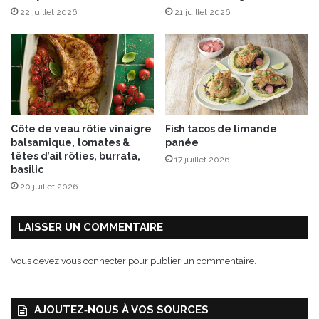
22 juillet 2026
21 juillet 2026
C
a
m
e
m
b
e
r
Côte de veau rôtie vinaigre
Fish tacos de limande
t
balsamique, tomates &
panée
d
têtes d’ail rôties, burrata,
17 juillet 2026
e
basilic
N
20 juillet 2026
o
r
m
LAISSER UN COMMENTAIRE
a
n
Vous devez
vous connecter
pour publier un commentaire.
d
i
e
AJOUTEZ‑NOUS À VOS SOURCES