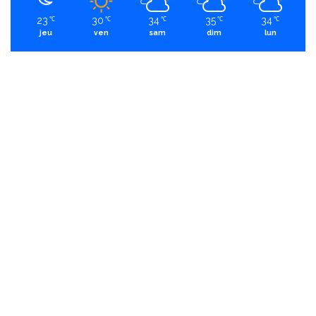
23
30
34
35
34
℃
℃
℃
℃
℃
jeu
ven
sam
dim
lun