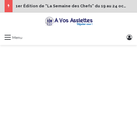
1er Édition de “La Semaine des Chefs” du 19 au 24 octobre 2026
S
Menu