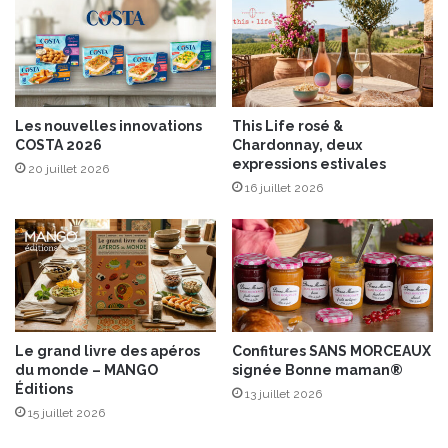
6
h
4
e
M
s
û
,
r
j
e
u
Les nouvelles innovations
This Life rosé &
M
s
COSTA 2026
Chardonnay, deux
y
d
expressions estivales
20 juillet 2026
r
e
16 juillet 2026
t
p
i
ê
l
c
l
h
e
e
Le grand livre des apéros
Confitures SANS MORCEAUX
du monde – MANGO
signée Bonne maman®
Éditions
13 juillet 2026
15 juillet 2026