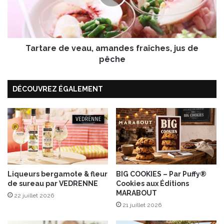
u
r
v
e
e
d
l
e
l
Tartare de veau, amandes fraîches, jus de
v
e
e
pêche
b
a
i
u
è
DÉCOUVREZ ÉGALEMENT
,
r
a
e
m
f
a
r
n
u
d
i
e
t
s
é
f
Liqueurs bergamote & fleur
BIG COOKIES – Par Puffy®
e
de sureau par VEDRENNE
Cookies aux Éditions
r
MARABOUT
,
a
22 juillet 2026
1
î
21 juillet 2026
6
c