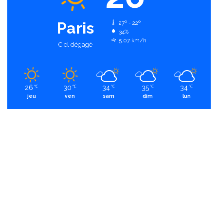
Paris
27º - 22º
34%
5.07 km/h
Ciel dégagé
26
30
34
35
34
℃
℃
℃
℃
℃
jeu
ven
sam
dim
lun