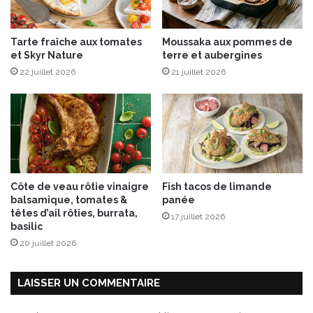
s
p
Tarte fraîche aux tomates
Moussaka aux pommes de
o
et Skyr Nature
terre et aubergines
m
22 juillet 2026
21 juillet 2026
m
e
s
d
e
t
e
r
Côte de veau rôtie vinaigre
Fish tacos de limande
r
balsamique, tomates &
panée
e
têtes d’ail rôties, burrata,
17 juillet 2026
,
basilic
a
20 juillet 2026
s
p
e
LAISSER UN COMMENTAIRE
r
g