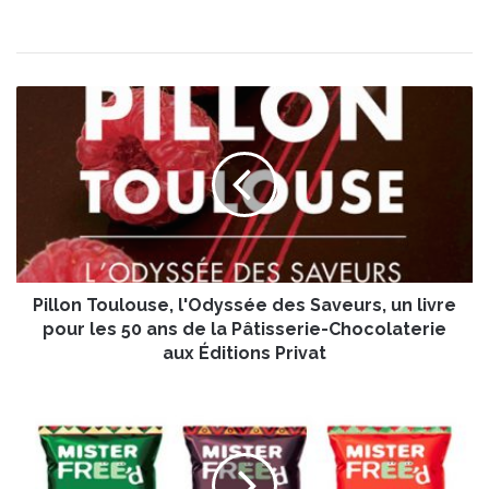
P
i
l
l
o
n
T
o
u
Pillon Toulouse, l'Odyssée des Saveurs, un livre
l
o
pour les 50 ans de la Pâtisserie-Chocolaterie
u
aux Éditions Privat
s
e
M
,
i
l
s
'
t
O