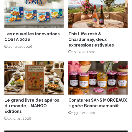
v
o
r
r
e
t
p
i
o
l
Les nouvelles innovations
This Life rosé &
u
l
COSTA 2026
Chardonnay, deux
r
a
expressions estivales
20 juillet 2026
l
s
16 juillet 2026
e
a
s
u
5
m
0
a
a
ï
n
s
s
d
Le grand livre des apéros
Confitures SANS MORCEAUX
e
du monde – MANGO
signée Bonne maman®
l
Éditions
13 juillet 2026
a
15 juillet 2026
P
â