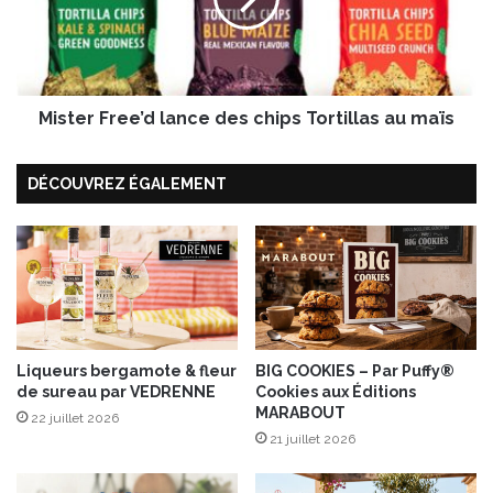
e
d
r
y
F
s
r
s
e
é
Mister Free’d lance des chips Tortillas au maïs
e
e
’
d
d
e
DÉCOUVREZ ÉGALEMENT
l
s
a
S
n
a
c
v
e
e
d
u
e
r
s
s
Liqueurs bergamote & fleur
BIG COOKIES – Par Puffy®
c
,
de sureau par VEDRENNE
Cookies aux Éditions
h
MARABOUT
u
i
22 juillet 2026
n
21 juillet 2026
p
l
s
i
T