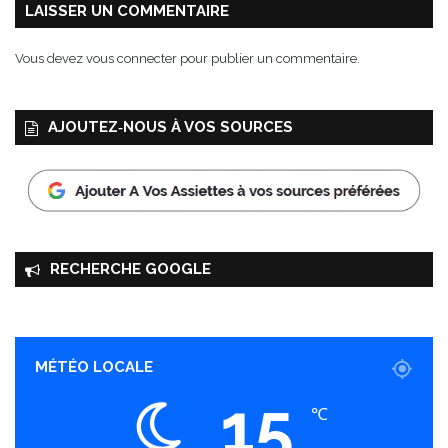
t
LAISSER UN COMMENTAIRE
i
s
Vous devez
vous connecter
pour publier un commentaire.
s
e
r
AJOUTEZ‑NOUS À VOS SOURCES
i
e
-
C
h
o
c
RECHERCHE GOOGLE
o
l
a
t
e
MÉTÉO LOCALE
r
15
i
℃
e
a