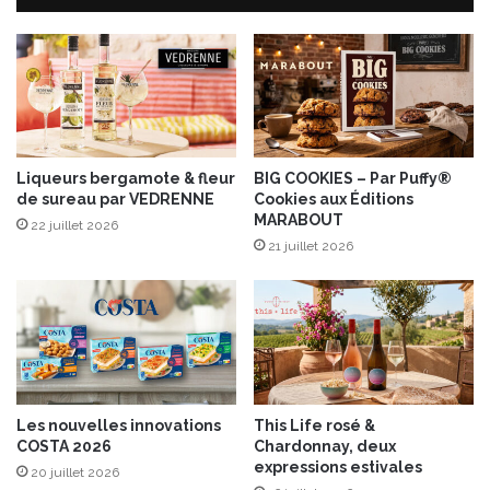
d
e
e
R
s
e
A
s
r
t
t
o
s
E
d
x
Liqueurs bergamote & fleur
BIG COOKIES – Par Puffy®
e
de sureau par VEDRENNE
Cookies aux Éditions
p
MARABOUT
l
é
22 juillet 2026
a
r
21 juillet 2026
t
i
a
e
b
n
l
c
e
e
e
a
t
l
Les nouvelles innovations
This Life rosé &
d
i
COSTA 2026
Chardonnay, deux
e
e
expressions estivales
20 juillet 2026
l
u