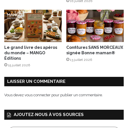
16 juillet 2026
a
d
d
u
é
7
c
a
o
u
r
9
a
a
t
v
Le grand livre des apéros
Confitures SANS MORCEAUX
i
r
du monde – MANGO
signée Bonne maman®
o
i
Éditions
13 juillet 2026
n
l
15 juillet 2026
,
2
l
0
e
1
LAISSER UN COMMENTAIRE
p
7
r
a
Vous devez
vous connecter
pour publier un commentaire.
i
u
n
P
t
a
AJOUTEZ‑NOUS À VOS SOURCES
e
r
m
c
p