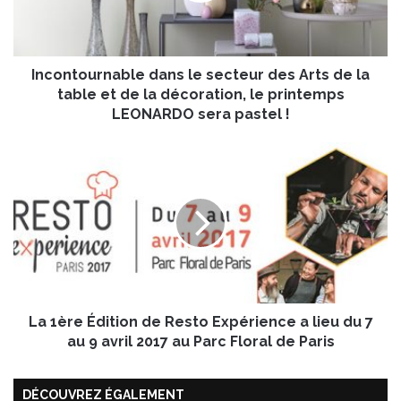
o
u
r
Incontournable dans le secteur des Arts de la
n
a
table et de la décoration, le printemps
b
LEONARDO sera pastel !
l
e
L
d
a
a
1
n
è
s
r
l
e
e
É
s
d
e
i
c
La 1ère Édition de Resto Expérience a lieu du 7
t
t
i
au 9 avril 2017 au Parc Floral de Paris
e
o
u
n
r
DÉCOUVREZ ÉGALEMENT
d