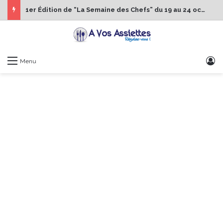
1er Édition de “La Semaine des Chefs” du 19 au 24 octobre 2026
S
Menu