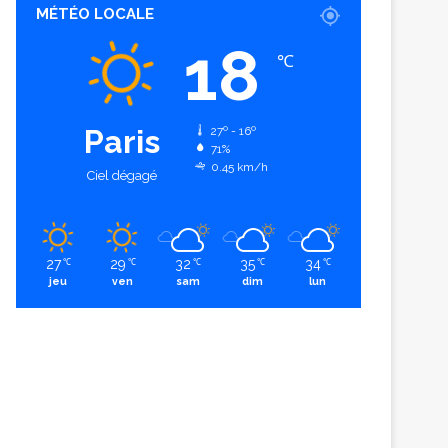
MÉTÉO LOCALE
18
℃
Paris
27º - 16º
71%
0.45 km/h
Ciel dégagé
27
29
32
35
34
℃
℃
℃
℃
℃
jeu
ven
sam
dim
lun