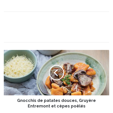
G
n
o
c
c
h
i
s
d
Gnocchis de patates douces, Gruyère
e
p
Entremont et cèpes poêlés
a