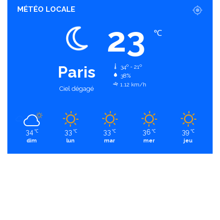
MÉTÉO LOCALE
23
℃
Paris
34º - 21º
38%
1.12 km/h
Ciel dégagé
34
33
33
36
39
℃
℃
℃
℃
℃
dim
lun
mar
mer
jeu