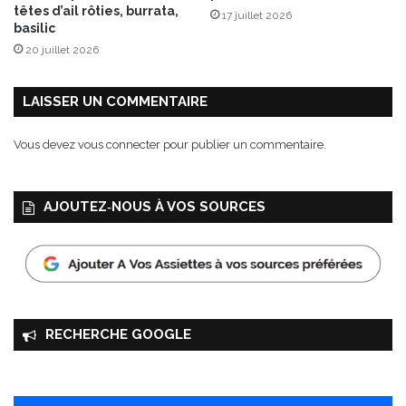
t
têtes d’ail rôties, burrata,
17 juillet 2026
i
basilic
f
20 juillet 2026
!
LAISSER UN COMMENTAIRE
Vous devez
vous connecter
pour publier un commentaire.
AJOUTEZ‑NOUS À VOS SOURCES
RECHERCHE GOOGLE