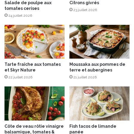
t
n
Salade de poulpe aux
Citrons givrés
r
tomates cerises
a
23 juillet 2026
e
p
24 juillet 2026
m
é
o
r
n
i
t
t
e
i
t
f
c
d
Tarte fraîche aux tomates
Moussaka aux pommes de
è
i
et Skyr Nature
terre et aubergines
p
n
e
22 juillet 2026
21 juillet 2026
a
s
t
p
o
o
i
ê
r
l
e
é
f
s
e
Côte de veau rôtie vinaigre
Fish tacos de limande
s
balsamique, tomates &
panée