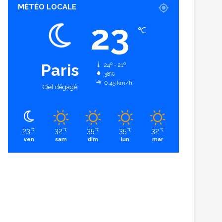
MÉTÉO LOCALE
23
℃
Paris
24º - 21º
38%
0.45 km/h
Ciel dégagé
23
32
35
35
32
℃
℃
℃
℃
℃
ven
sam
dim
lun
mar