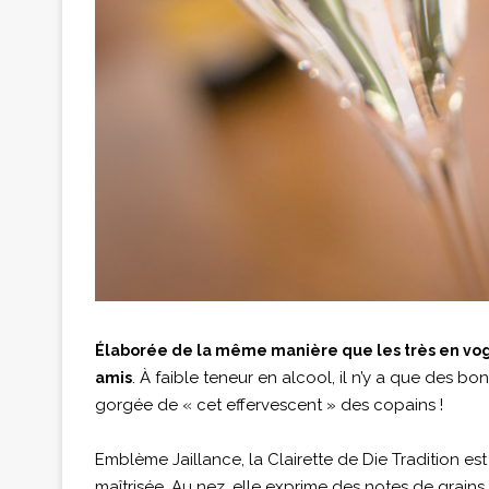
Élaborée de la même manière que les très en vogue
. À faible teneur en alcool, il n’y a que des bo
amis
gorgée de « cet effervescent » des copains !
Emblème Jaillance, la Clairette de Die Tradition es
maîtrisée. Au nez, elle exprime des notes de grains