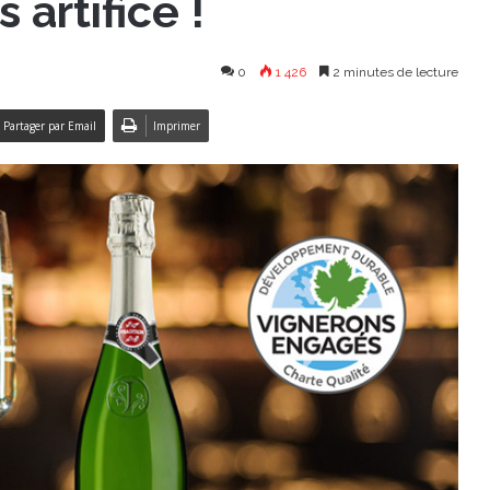
s artifice !
0
1 426
2 minutes de lecture
Partager par Email
Imprimer