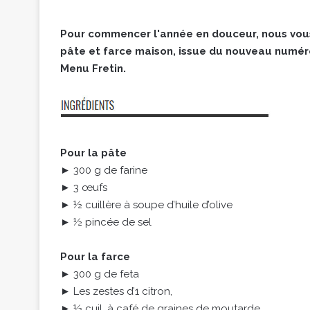
Pour commencer l'année en douceur, nous vous
pâte et farce maison, issue du nouveau numéro
Menu Fretin.
Pour la pâte
► 300 g de farine
► 3 œufs
► ½ cuillère à soupe d’huile d’olive
► ½ pincée de sel
Pour la farce
► 300 g de feta
► Les zestes d’1 citron,
► ½ cuil. à café de graines de moutarde