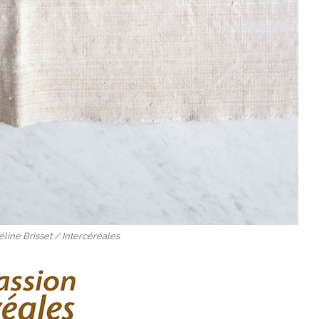
éline Brisset / Intercéréales