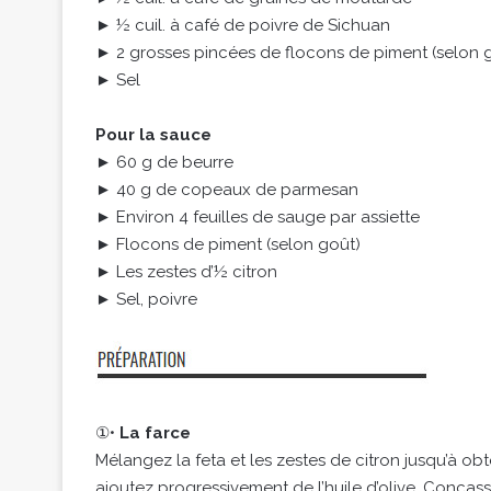
► ½ cuil. à café de poivre de Sichuan
► 2 grosses pincées de flocons de piment (selon 
► Sel
Pour la sauce
► 60 g de beurre
► 40 g de copeaux de parmesan
► Environ 4 feuilles de sauge par assiette
► Flocons de piment (selon goût)
► Les zestes d’½ citron
► Sel, poivre
①•
La farce
Mélangez la feta et les zestes de citron jusqu’à o
ajoutez progressivement de l’huile d’olive. Concas