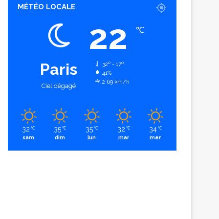
MÉTÉO LOCALE
22
℃
Paris
32º - 17º
41%
2.69 km/h
Ciel dégagé
32
35
35
32
34
℃
℃
℃
℃
℃
sam
dim
lun
mar
mer