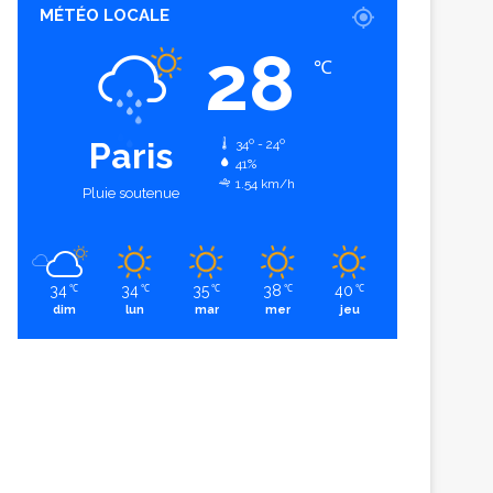
MÉTÉO LOCALE
28
℃
Paris
34º - 24º
41%
1.54 km/h
Pluie soutenue
34
34
35
38
40
℃
℃
℃
℃
℃
dim
lun
mar
mer
jeu