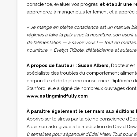
conscience, évaluer vos progrès,
et établir une r
apprendrez à manger plus lentement et à appréci
« Je mange en pleine conscience est un manuel bienve
régimes à faire la paix avec la nourriture, son esprit 
de l’alimentation — à savoir vous ! — tout en mettan
nourriture. » Evelyn Tribole, diététicienne et auteure 
À propos de l’auteur : Susan Albers,
Docteur en p
spécialiste des troubles du comportement alimenta
corporelle et de la pleine conscience. Diplômée de 
Stanford, elle a signé de nombreux ouvrages dont ce
www.eatingmindfully.com
À paraitre également le 1er mars aux éditions
Apprivoiser le stress par la pleine conscience d’E
Aider son ado grâce à la méditation de David Dew
8 semaines pour s’épanouir d’Edel Maex Tout pour s’