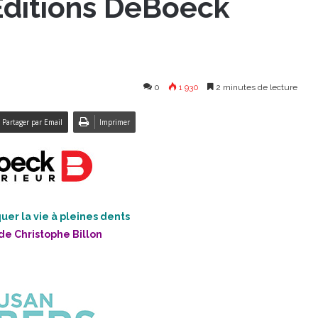
Éditions DeBoeck
0
1 930
2 minutes de lecture
Partager par Email
Imprimer
er la vie à pleines dents
de Christophe Billon