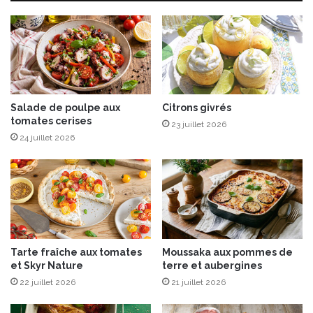
p
c
a
a
r
n
S
n
u
e
s
l
a
l
n
Salade de poulpe aux
Citrons givrés
e
tomates cerises
A
e
23 juillet 2026
l
t
24 juillet 2026
b
c
e
l
r
é
s
m
a
e
u
n
x
t
Tarte fraîche aux tomates
Moussaka aux pommes de
É
i
et Skyr Nature
terre et aubergines
d
n
22 juillet 2026
21 juillet 2026
i
e
t
i