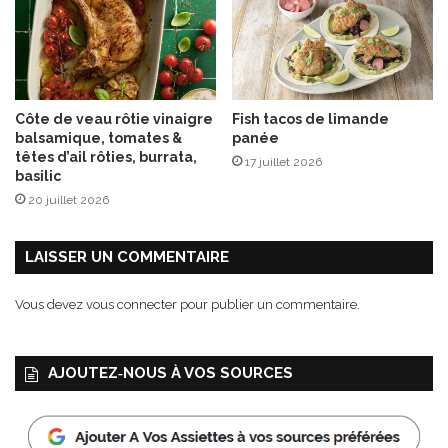
o
n
s
D
e
Côte de veau rôtie vinaigre
Fish tacos de limande
B
balsamique, tomates &
panée
o
têtes d’ail rôties, burrata,
17 juillet 2026
e
basilic
c
20 juillet 2026
k
S
u
LAISSER UN COMMENTAIRE
p
é
Vous devez
vous connecter
pour publier un commentaire.
r
i
e
AJOUTEZ‑NOUS À VOS SOURCES
u
r