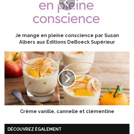
n
g
e
e
n
Je mange en pleine conscience par Susan
p
l
Albers aux Éditions DeBoeck Supérieur
e
i
C
n
r
e
è
c
m
o
e
n
v
s
a
c
n
i
i
e
Crème vanille, cannelle et clémentine
l
n
l
c
e
DÉCOUVREZ ÉGALEMENT
e
,