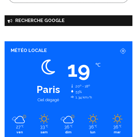
RECHERCHE GOOGLE
MÉTÉO LOCALE
19
℃
Paris
20º - 18º
53%
1.34 km/h
Ciel dégagé
27
33
36
36
36
℃
℃
℃
℃
℃
ven
sam
dim
lun
mar