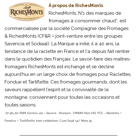
À propos de RichesMonts
RichesMonts, N°1 des marques de
fromages à consommer chaud*, est
commercialisée par la société Compagnie des Fromages
& RichesMonts (CF&R = joint-venture entre les groupes
Savencia et Sodiaal). La Marque a initié, il à 40 ans, la
tendance de la raclette en France et l'a depuis fait rentrer
dans le quotidien des Françaix. Le savoir-faire des maîtres-
fromagers RichesMonts est inchangé et se décline
aujourd'hui en un large choix de fromages pour Raclettes,
Fondue et Tartiflette. Ces fromages gourmands, dont les
saveurs rappellent l'esprit et la convivialité de la
montagne, conviennent pour toutes les occasions et
toutes saisons.
*27 pts de PdM Ventes val – Source : Nielsen. *HMSM Hors HD. FCC = Raclette +
Fondue + Tartiflette hors reblochon. Cum Sept 14/ Mars 15