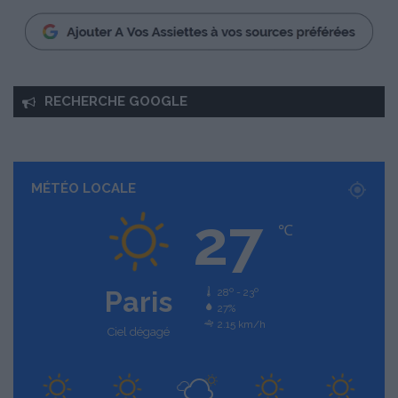
RECHERCHE GOOGLE
MÉTÉO LOCALE
27
℃
Paris
28º - 23º
27%
2.15 km/h
Ciel dégagé