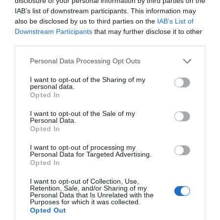
disclosure of your personal information by third parties on the
IAB’s list of downstream participants. This information may
also be disclosed by us to third parties on the
IAB’s List of
Downstream Participants
that may further disclose it to other
third parties.
Please note that this website/app uses one or more Google
Personal Data Processing Opt Outs
services and may gather and store information including but
not limited to your visit or usage behaviour. You may click to
I want to opt-out of the Sharing of my
personal data.
Sous l’impulsion de Jean-Sébastien Robicquet, la distillerie
grant or deny consent to Google and its third-party tags to
Opted In
use your data for below specified purposes in below Google
s’est fixée de grandes ambitions :
devenir la référence
consent section.
I want to opt-out of the Sale of my
des whiskies français tout en rendant hommage à son
Personal Data.
. Le vent et le
ancrage régional et à ses racines celtiques
Opted In
climat doux de la presqu'île bretonne confèrent une
I want to opt-out of processing my
identité exceptionnelle aux whiskies de la distillerie,
Personal Data for Targeted Advertising.
élaborés dans la plus pure tradition artisanale, promesse
Opted In
d’immersion dans ces terres de légende.
I want to opt-out of Collection, Use,
Retention, Sale, and/or Sharing of my
Personal Data that Is Unrelated with the
Purposes for which it was collected.
Opted Out