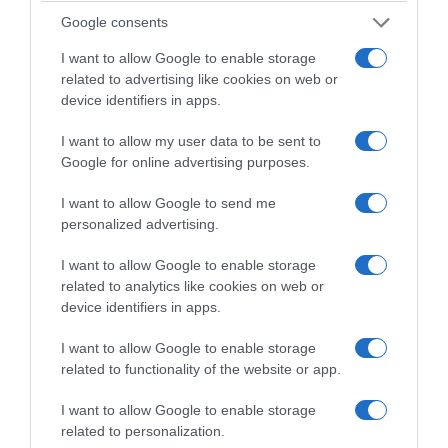
Google consents
I want to allow Google to enable storage
related to advertising like cookies on web or
device identifiers in apps.
I want to allow my user data to be sent to
Google for online advertising purposes.
Découvrez tout l'univers de Celtic Whisky Dist
I want to allow Google to send me
illerie
personalized advertising.
www.celtic-whisky-distillerie.fr
I want to allow Google to enable storage
related to analytics like cookies on web or
device identifiers in apps.
© Copyright & Crédits Photos : © Celtic Whisky Distillerie | Tous droits
I want to allow Google to enable storage
related to functionality of the website or app.
de reproduction réservés
I want to allow Google to enable storage
Mots-clés
Celtic Whisky Distillerie
Glann ar Mor
Kornog
related to personalization.