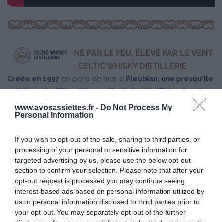
NÉ PAR LE FEU, ÉLEVÉ PAR LE VENT
: CELTIC WHISKY DISTILLERIE
en bord de mer, à
Créée en 1997
Pleubian, une presqu'île
, Celtic Whisky Distillerie est
extrême des Côtes d'Armor
aujourd’hui
l’une des distilleries les plus titrées de la
www.avosassiettes.fr -
Do Not Process My
Personal Information
métropole. Pionnière dans l'élaboration de whisky
, le secret de son succès réside dans la sélection,
français
If you wish to opt-out of the sale, sharing to third parties, or
l'assemblage et la production de whiskies d’orge maltée
processing of your personal or sensitive information for
élaborés dans la plus
: une chauffe directe
pure tradition
targeted advertising by us, please use the below opt-out
à la flamme, une distillation lente, de petits alambics en
section to confirm your selection. Please note that after your
forme d'oignon… Celtic Whisky Distillerie, donne la primeur
opt-out request is processed you may continue seeing
à
, offrant un
la qualité et à l'authenticité
caractère et un
interest-based ads based on personal information utilized by
us or personal information disclosed to third parties prior to
à ses whiskies.
équilibre aromatique unique
your opt-out. You may separately opt-out of the further