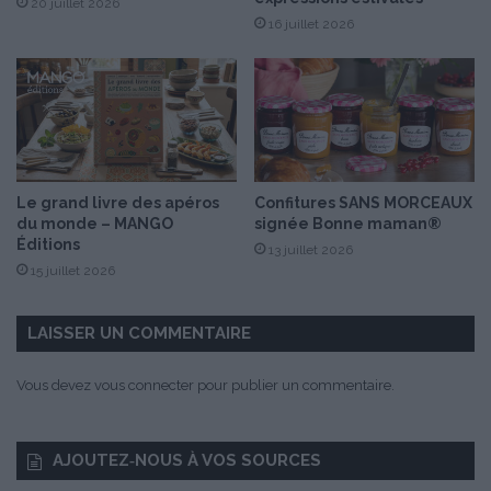
20 juillet 2026
i
r
16 juillet 2026
e
m
l
e
e
t
n
o
i
x
Le grand livre des apéros
Confitures SANS MORCEAUX
du monde – MANGO
signée Bonne maman®
Éditions
13 juillet 2026
15 juillet 2026
LAISSER UN COMMENTAIRE
Vous devez
vous connecter
pour publier un commentaire.
AJOUTEZ‑NOUS À VOS SOURCES