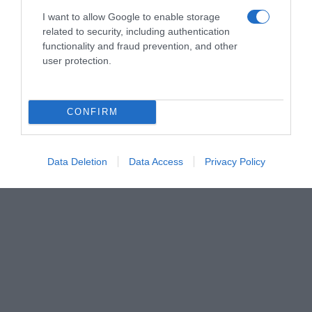
Single Malt
I want to allow Google to enable storage
related to security, including authentication
Pinterest
Partager par Email
functionality and fraud prevention, and other
user protection.
ÇA PEUT AUSSI VOUS INTÉRESSER
CONFIRM
Data Deletion
Data Access
Privacy Policy