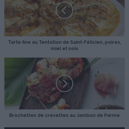
t
e
f
i
n
e
Tarte fine au Tentation de Saint-Félicien, poires,
a
u
miel et noix
T
e
B
n
r
t
o
a
c
t
h
i
e
o
t
n
t
d
e
e
Brochettes de crevettes au Jambon de Parme
s
S
d
a
e