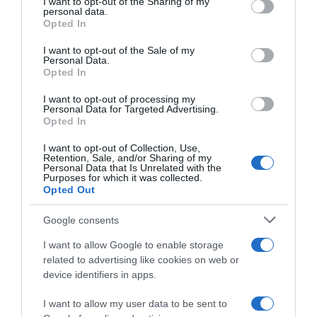
not limited to your visit or usage behaviour. You may click to
I want to opt-out of the Sharing of my
personal data.
grant or deny consent to Google and its third-party tags to
Opted In
© Copyright & Crédits Photos : © La Vie Claire | Tous droits de
use your data for below specified purposes in below Google
consent section.
reproduction réservés
I want to opt-out of the Sale of my
Personal Data.
Opted In
Mots-clés
La Vie Claire
Tartinables
I want to opt-out of processing my
Personal Data for Targeted Advertising.
Pinterest
Partager par Email
Opted In
I want to opt-out of Collection, Use,
Retention, Sale, and/or Sharing of my
Personal Data that Is Unrelated with the
Purposes for which it was collected.
Opted Out
ÇA PEUT AUSSI VOUS INTÉRESSER
Google consents
I want to allow Google to enable storage
related to advertising like cookies on web or
device identifiers in apps.
I want to allow my user data to be sent to