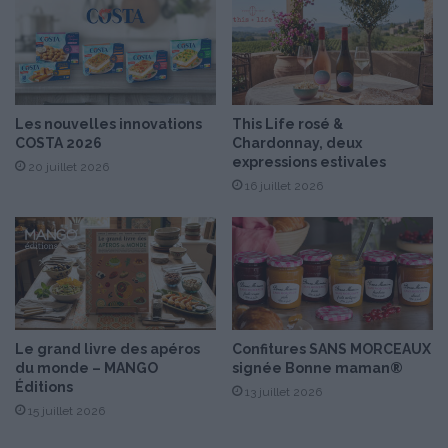
P
r
a
a
r
n
N
d
a
!
t
Les nouvelles innovations
This Life rosé &
h
COSTA 2026
Chardonnay, deux
a
expressions estivales
20 juillet 2026
l
16 juillet 2026
i
e
H
e
l
a
l
e
Le grand livre des apéros
Confitures SANS MORCEAUX
t
du monde – MANGO
signée Bonne maman®
L
Éditions
13 juillet 2026
a
15 juillet 2026
u
r