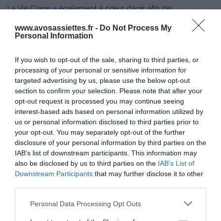
La Vie Claire a également à cœur d’agir afin de
développer les filières bio : elle apporte à ses fournisseurs
www.avosassiettes.fr -
Do Not Process My
un soutien fort pour les aider à démarrer et pérenniser leur
Personal Information
activité.
En cohérence avec son engagement, La Vie Claire est
If you wish to opt-out of the sale, sharing to third parties, or
aussi impliquée dans une démarche éco-responsable et
processing of your personal or sensitive information for
targeted advertising by us, please use the below opt-out
est certifiée Bioentreprisedurable.
section to confirm your selection. Please note that after your
opt-out request is processed you may continue seeing
*Chiffre à fin décembre 2016
interest-based ads based on personal information utilized by
us or personal information disclosed to third parties prior to
your opt-out. You may separately opt-out of the further
disclosure of your personal information by third parties on the
IAB’s list of downstream participants. This information may
also be disclosed by us to third parties on the
IAB’s List of
Downstream Participants
that may further disclose it to other
La Vie Claire, pour des produits bio et sains au quotidien
third parties.
www.lavieclaire.com
Please note that this website/app uses one or more Google
Personal Data Processing Opt Outs
services and may gather and store information including but