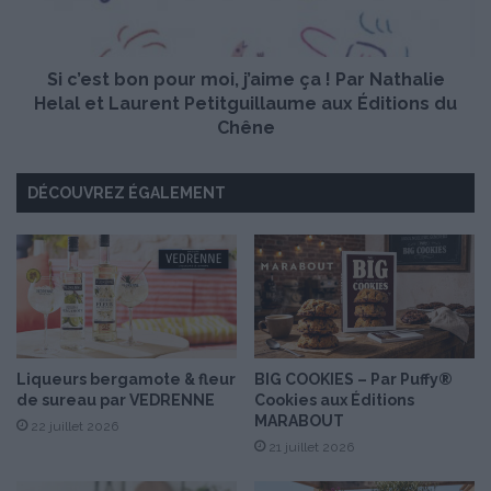
t
t
i
b
t
o
f
Si c’est bon pour moi, j’aime ça ! Par Nathalie
n
l
p
Helal et Laurent Petitguillaume aux Éditions du
a
o
Chêne
c
u
o
r
n
DÉCOUVREZ ÉGALEMENT
m
q
o
u
i
i
,
a
j
t
’
o
a
u
i
t
m
Liqueurs bergamote & fleur
BIG COOKIES – Par Puffy®
d
de sureau par VEDRENNE
Cookies aux Éditions
e
MARABOUT
'
ç
22 juillet 2026
u
a
21 juillet 2026
n
!
g