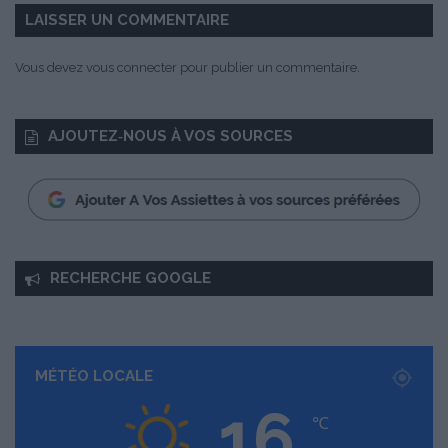
e
LAISSER UN COMMENTAIRE
n
t
Vous devez
vous connecter
pour publier un commentaire.
P
e
t
AJOUTEZ‑NOUS À VOS SOURCES
i
t
g
u
i
l
l
RECHERCHE GOOGLE
a
u
m
e
a
MÉTÉO LOCALE
u
16
x
℃
É