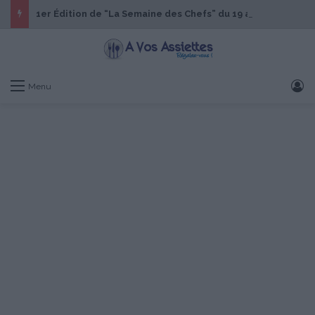
1er Édition de “La Semaine des Chefs” du 19 au 24 octobre 2026
S
Menu