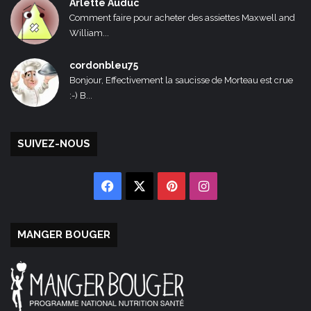
Arlette Auduc
Comment faire pour acheter des assiettes Maxwell and
William...
cordonbleu75
Bonjour, Effectivement la saucisse de Morteau est crue
:-) B...
SUIVEZ-NOUS
Facebook
X
Pinterest
Instagram
MANGER BOUGER