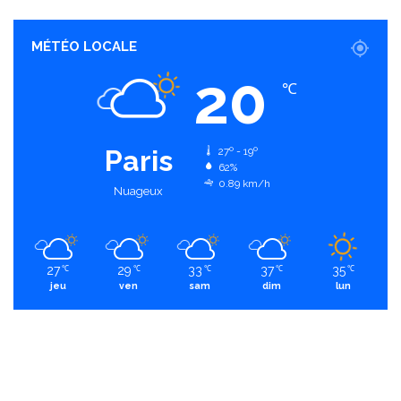
MÉTÉO LOCALE
20
℃
Paris
27º - 19º
62%
0.89 km/h
Nuageux
27
29
33
37
35
℃
℃
℃
℃
℃
jeu
ven
sam
dim
lun