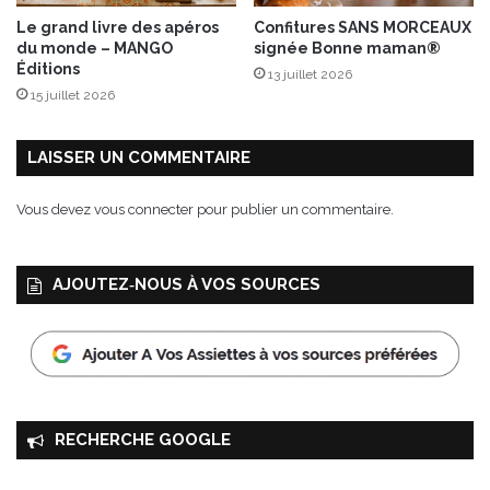
a
Le grand livre des apéros
Confitures SANS MORCEAUX
V
du monde – MANGO
signée Bonne maman®
i
Éditions
13 juillet 2026
e
15 juillet 2026
C
l
a
LAISSER UN COMMENTAIRE
i
r
Vous devez
vous connecter
pour publier un commentaire.
e
AJOUTEZ‑NOUS À VOS SOURCES
RECHERCHE GOOGLE