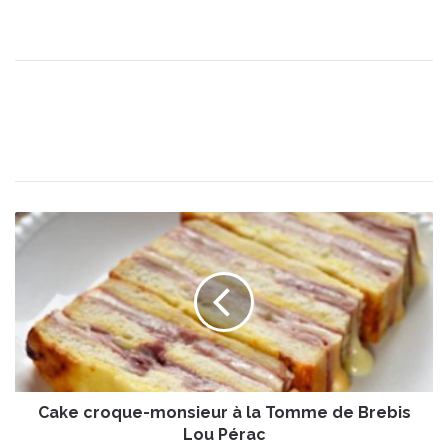
C
a
k
e
c
r
o
q
u
Cake croque-monsieur à la Tomme de Brebis
e
-
Lou Pérac