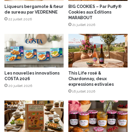
s
i
s
Liqueurs bergamote & fleur
BIG COOKIES – Par Puffy®
s
de sureau par VEDRENNE
Cookies aux Éditions
u
MARABOUT
L
c
22 juillet 2026
o
r
21 juillet 2026
u
é
P
s
é
s
r
’
a
e
c
n
r
Les nouvelles innovations
This Life rosé &
i
COSTA 2026
Chardonnay, deux
c
expressions estivales
20 juillet 2026
h
16 juillet 2026
i
t
c
h
e
z
L