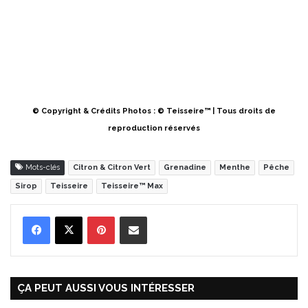
© Copyright & Crédits Photos : © Teisseire™ | Tous droits de
reproduction réservés
Mots-clés
Citron & Citron Vert
Grenadine
Menthe
Pêche
Sirop
Teisseire
Teisseire™ Max
Pinterest
Partager par Email
ÇA PEUT AUSSI VOUS INTÉRESSER