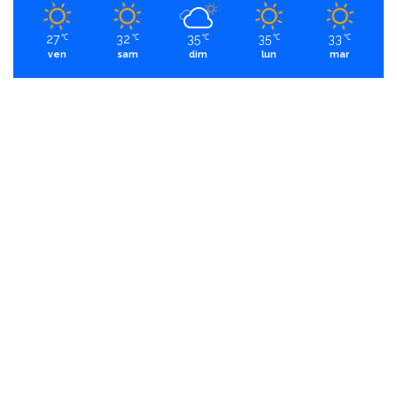
27
32
35
35
33
℃
℃
℃
℃
℃
ven
sam
dim
lun
mar