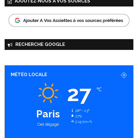
AJOUTEZ‑NOUS À VOS SOURCES
RECHERCHE GOOGLE
MÉTÉO LOCALE
27
℃
Paris
28º - 23º
27%
2.15 km/h
Ciel dégagé