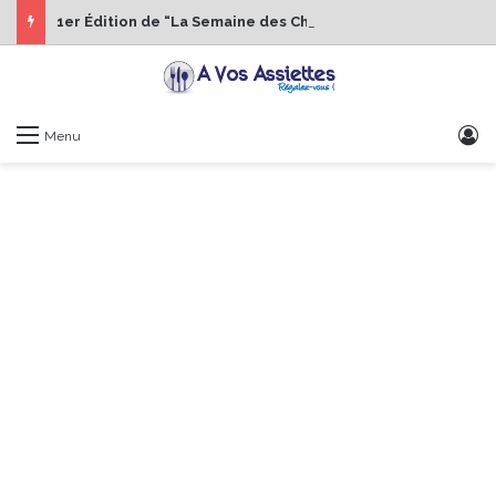
1er Édition de “La Semaine des Chefs” du 19 au 24 octobre 2026
S
Menu