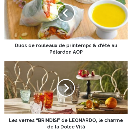
o
s
d
e
r
o
u
Duos de rouleaux de printemps & d’été au
l
e
Pélardon AOP
a
u
L
x
e
d
s
e
v
p
e
r
r
i
r
n
e
t
s
e
Les verres “BRINDISI” de LEONARDO, le charme
“
m
B
de la Dolce Vità
p