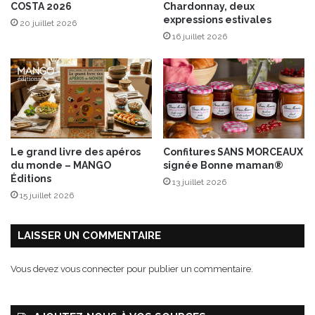
COSTA 2026
Chardonnay, deux
h
expressions estivales
20 juillet 2026
a
16 juillet 2026
r
m
e
d
e
l
a
D
Le grand livre des apéros
Confitures SANS MORCEAUX
o
du monde – MANGO
signée Bonne maman®
l
Éditions
13 juillet 2026
c
15 juillet 2026
e
V
i
LAISSER UN COMMENTAIRE
t
à
Vous devez
vous connecter
pour publier un commentaire.