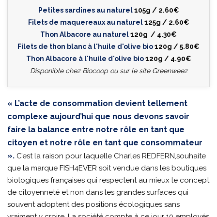
Petites sardines au naturel
105g / 2.60€
Filets de maquereaux au naturel
125g / 2.60€
Thon Albacore au naturel
120g / 4.30€
Filets de thon blanc
à l'huile d'olive bio
120g / 5.80€
Thon Albacore à l'huile d'olive bio
120g / 4.90€
Disponible chez Biocoop ou sur le site Greenweez
« L’acte de consommation devient tellement
complexe aujourd’hui que nous devons savoir
faire la balance entre notre rôle en tant que
citoyen et notre rôle en tant que consommateur
».
C’est la raison pour laquelle Charles REDFERN,souhaite
que la marque FISH4EVER soit vendue dans les boutiques
biologiques françaises qui respectent au mieux le concept
de citoyenneté et non dans les grandes surfaces qui
souvent adoptent des positions écologiques sans
vraiment y croire. La société compte à ce jour 10 employés