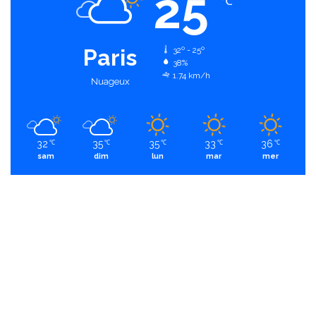
25
℃
Paris
32º - 25º
38%
1.74 km/h
Nuageux
32
35
35
33
36
℃
℃
℃
℃
℃
sam
dim
lun
mar
mer