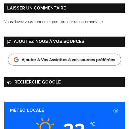
u
m
LAISSER UN COMMENTAIRE
b
l
Vous devez
vous connecter
pour publier un commentaire.
e
AJOUTEZ‑NOUS À VOS SOURCES
RECHERCHE GOOGLE
MÉTÉO LOCALE
33
℃