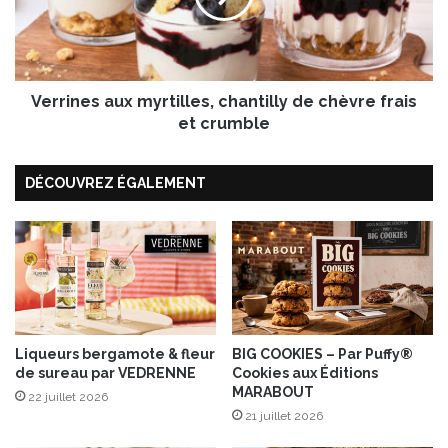
c
n
o
e
n
s
b
a
a
Verrines aux myrtilles, chantilly de chèvre frais
u
s
x
et crumble
e
m
c
y
r
DÉCOUVREZ ÉGALEMENT
r
è
t
m
i
e
l
-
l
m
e
o
s
u
,
t
c
Liqueurs bergamote & fleur
BIG COOKIES – Par Puffy®
a
de sureau par VEDRENNE
Cookies aux Éditions
h
MARABOUT
r
a
22 juillet 2026
d
n
21 juillet 2026
e
t