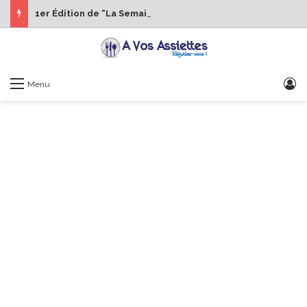
1er Édition de “La Semaine des Chefs” du 19 au 24 octobre 2026
S
Menu