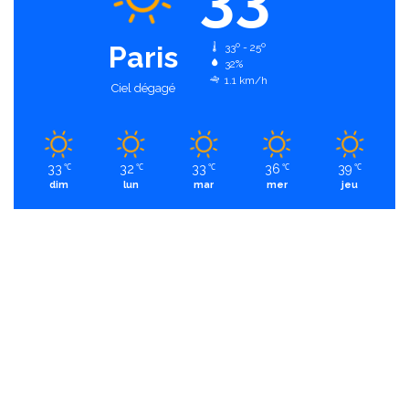
Paris
33º - 25º
32%
1.1 km/h
Ciel dégagé
33
32
33
36
39
℃
℃
℃
℃
℃
dim
lun
mar
mer
jeu