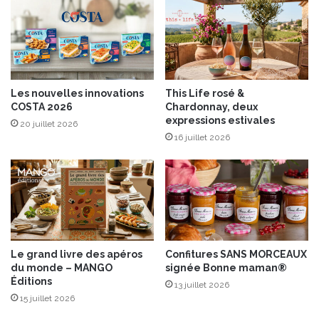
i
l
l
y
d
e
Les nouvelles innovations
This Life rosé &
c
COSTA 2026
Chardonnay, deux
h
expressions estivales
20 juillet 2026
è
16 juillet 2026
v
r
e
f
r
a
i
s
Le grand livre des apéros
Confitures SANS MORCEAUX
e
du monde – MANGO
signée Bonne maman®
t
Éditions
13 juillet 2026
c
15 juillet 2026
r