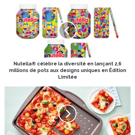
N
u
t
e
l
l
a
®
c
Nutella® célèbre la diversité en lançant 2,6
é
l
millions de pots aux designs uniques en Édition
è
Limitée
b
r
P
e
y
l
r
a
e
d
x
i
®
v
é
e
l