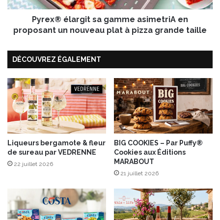
r
a
s
Pyrex® élargit sa gamme asimetriA en
r
i
g
proposant un nouveau plat à pizza grande taille
t
i
é
t
e
DÉCOUVREZ ÉGALEMENT
s
n
a
l
g
a
a
n
m
ç
m
a
e
n
a
t
s
Liqueurs bergamote & fleur
BIG COOKIES – Par Puffy®
2
de sureau par VEDRENNE
Cookies aux Éditions
i
MARABOUT
,
m
22 juillet 2026
6
e
21 juillet 2026
m
t
i
r
l
i
l
A