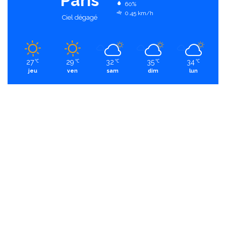
Paris
60%
0.45 km/h
Ciel dégagé
27
29
32
35
34
℃
℃
℃
℃
℃
jeu
ven
sam
dim
lun