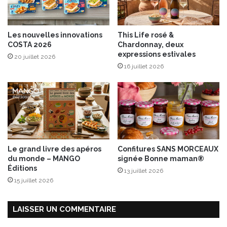
i
e
o
n
n
p
Les nouvelles innovations
This Life rosé &
s
r
COSTA 2026
Chardonnay, deux
d
o
expressions estivales
20 juillet 2026
e
p
16 juillet 2026
p
o
o
s
t
a
s
n
a
t
u
u
x
n
d
n
Le grand livre des apéros
Confitures SANS MORCEAUX
e
o
du monde – MANGO
signée Bonne maman®
s
u
Éditions
13 juillet 2026
i
v
15 juillet 2026
g
e
n
a
s
u
LAISSER UN COMMENTAIRE
u
p