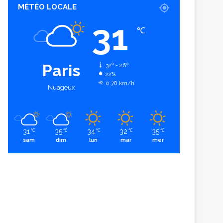
MÉTÉO LOCALE
31
℃
Paris
32º - 26º
22%
0.78 km/h
Nuageux
31
35
34
32
35
℃
℃
℃
℃
℃
sam
dim
lun
mar
mer