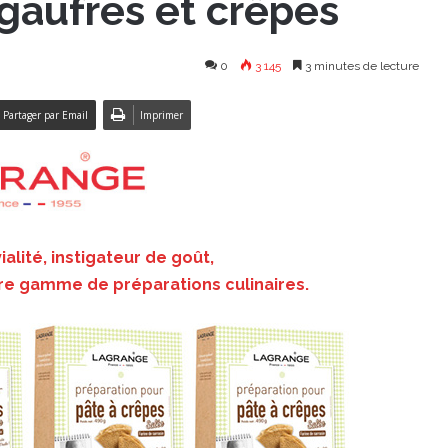
aufres et crêpes
0
3 145
3 minutes de lecture
Partager par Email
Imprimer
alité, instigateur de goût,
e gamme de préparations culinaires.