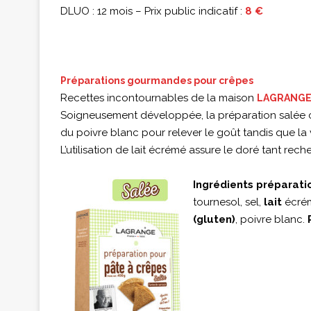
DLUO : 12 mois – Prix public indicatif :
8 €
Préparations gourmandes pour crêpes
Recettes incontournables de la maison
LAGRANG
Soigneusement développée, la préparation salée con
du poivre blanc pour relever le goût tandis que la v
L’utilisation de lait écrémé assure le doré tant rech
Ingrédients préparati
tournesol, sel,
lait
écré
(gluten)
, poivre blanc.