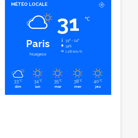
MÉTÉO LOCALE
31
℃
Paris
33º - 24º
34%
1.26 km/h
Nuageux
33
34
35
38
40
℃
℃
℃
℃
℃
dim
lun
mar
mer
jeu