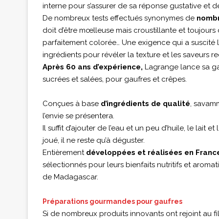
interne pour s’assurer de sa réponse gustative et de
De nombreux tests effectués synonymes de
nombr
doit d’être mœlleuse mais croustillante et toujours 
parfaitement colorée… Une exigence qui a suscité l’
ingrédients pour révéler la texture et les saveurs 
Après 60 ans d’expérience,
Lagrange lance sa ga
sucrées et salées, pour gaufres et crêpes.
Conçues à base
d’ingrédients de qualité
, savamm
l’envie se présentera.
Il suffit d’ajouter de l’eau et un peu d’huile, le lait 
joué, il ne reste qu’à déguster.
Entièrement
développées et réalisées en Franc
sélectionnés pour leurs bienfaits nutritifs et aromat
de Madagascar.
Préparations gourmandes pour gaufres
Si de nombreux produits innovants ont rejoint au fi