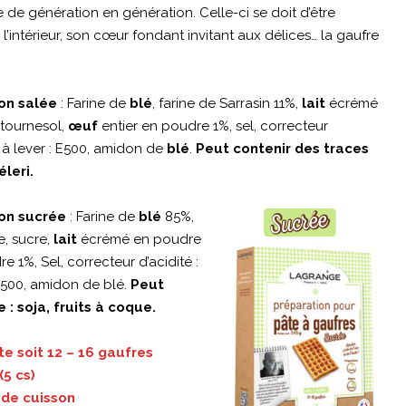
 de génération en génération. Celle-ci se doit d’être
 l’intérieur, son cœur fondant invitant aux délices… la gaufre
on salée
: Farine de
blé
, farine de Sarrasin 11%,
lait
écrémé
 tournesol,
œuf
entier en poudre 1%, sel, correcteur
 à lever : E500, amidon de
blé
.
Peut contenir des traces
éleri.
ion sucrée
: Farine de
blé
85%,
e, sucre,
lait
écrémé en poudre
e 1%, Sel, correcteur d’acidité :
E500, amidon de blé.
Peut
 : soja, fruits à coque.
te soit 12 – 16 gaufres
(5 cs)
 de cuisson