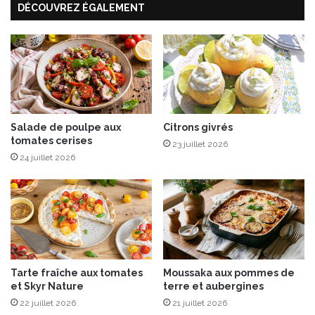
DÉCOUVREZ ÉGALEMENT
e
s
g
r
i
l
l
é
s
Salade de poulpe aux
Citrons givrés
tomates cerises
e
23 juillet 2026
t
24 juillet 2026
s
c
a
m
o
r
z
Tarte fraîche aux tomates
Moussaka aux pommes de
a
et Skyr Nature
terre et aubergines
(
22 juillet 2026
21 juillet 2026
p