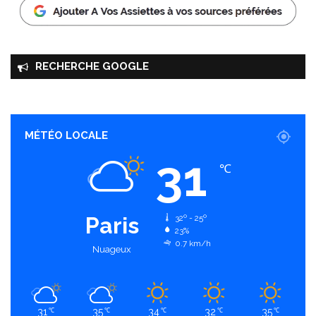
RECHERCHE GOOGLE
MÉTÉO LOCALE
31
℃
Paris
32º - 25º
23%
0.7 km/h
Nuageux
31
35
34
32
35
℃
℃
℃
℃
℃