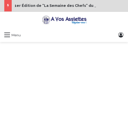
1er Édition de “La Semaine des Chefs” du 19 au 24 octobre 2026
S
Menu