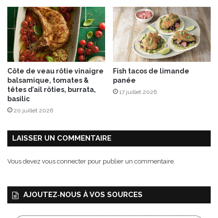
â
t
e
a
u
c
h
Côte de veau rôtie vinaigre
Fish tacos de limande
o
balsamique, tomates &
panée
u
têtes d’ail rôties, burrata,
17 juillet 2026
-
basilic
f
20 juillet 2026
l
e
u
LAISSER UN COMMENTAIRE
r
)
Vous devez
vous connecter
pour publier un commentaire.
AJOUTEZ‑NOUS À VOS SOURCES