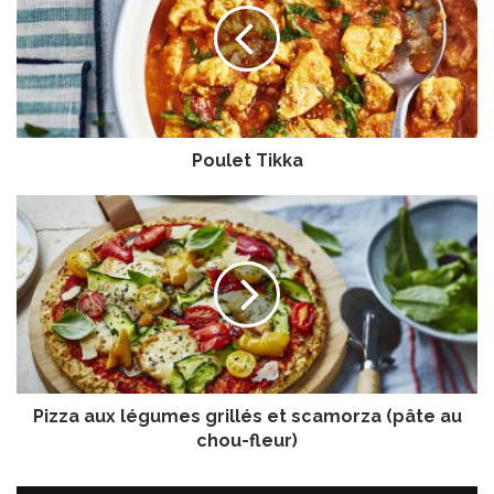
l
e
t
T
i
k
Poulet Tikka
k
a
P
i
z
z
a
a
u
x
l
Pizza aux légumes grillés et scamorza (pâte au
é
g
chou-fleur)
u
m