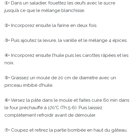
①• Dans un saladier, fouettez les œufs avec le sucre
jusqu’à ce que le mélange blanchisse.
②• Incorporez ensuite la farine en deux fois.
③• Puis ajoutez la levure, la vanille et le mélange 4 épices.
④• Incorporez ensuite l’huile puis les carottes râpées et les
noix.
⑤• Graissez un moule de 20 cm de diamètre avec un
pinceau imbibé d’huile.
⑥• Versez la pâte dans le moule et faites cuire 60 min dans
le four préchauffé à 170°C (Th.5-6). Puis laissez
complètement refroidir avant de démouler.
⑦• Coupez et retirez la partie bombée en haut du gâteau.