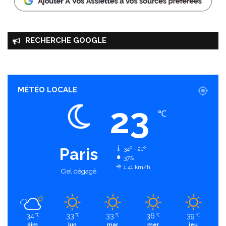
RECHERCHE GOOGLE
MÉTÉO LOCALE
23
℃
Paris
34º - 21º
37%
1.41 km/h
Ciel dégagé
34
33
33
36
39
℃
℃
℃
℃
℃
dim
lun
mar
mer
jeu