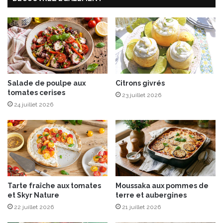
a
r
o
t
t
e
Salade de poulpe aux
Citrons givrés
tomates cerises
23 juillet 2026
24 juillet 2026
Tarte fraîche aux tomates
Moussaka aux pommes de
et Skyr Nature
terre et aubergines
22 juillet 2026
21 juillet 2026