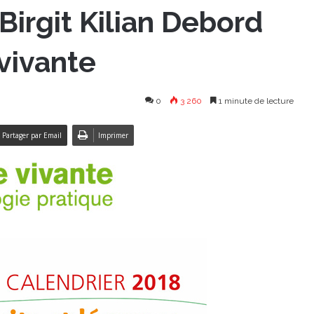
 Birgit Kilian Debord
 vivante
0
3 260
1 minute de lecture
Partager par Email
Imprimer