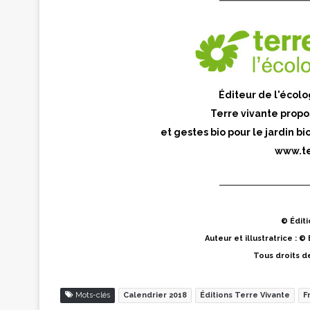
Éditeur de l'écolo
Terre vivante propo
et gestes bio pour le jardin bi
www.te
© Éditi
Auteur et illustratrice : © 
Tous droits d
Mots-clés
Calendrier 2018
Éditions Terre Vivante
F