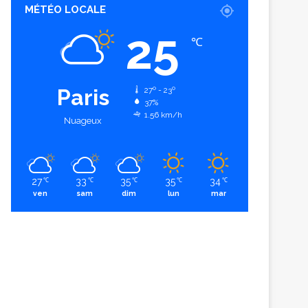
MÉTÉO LOCALE
25
℃
Paris
27º - 23º
37%
1.56 km/h
Nuageux
27
33
35
35
34
℃
℃
℃
℃
℃
ven
sam
dim
lun
mar