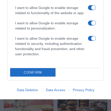
i
L
I want to allow Google to enable storage
e
e
related to functionality of the website or app.
r
c
e
a
I want to allow Google to enable storage
r
l
related to personalization.
g
e
o
n
I want to allow Google to enable storage
n
d
related to security, including authentication
o
r
functionality and fraud prevention, and other
m
Le calendrier 2018 : fruits et légumes au fil des
i
user protection.
i
e
mois par Birgit Kilian Debord aux Éditions Terre
q
r
vivante
u
2
e
0
CONFIRM
p
DÉCOUVREZ ÉGALEMENT
1
a
8
r
:
Data Deletion
Data Access
Privacy Policy
J
f
o
r
s
u
e
i