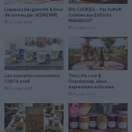
p
t
h
s
Liqueurs bergamote & fleur
BIG COOKIES – Par Puffy®
®
de sureau par VEDRENNE
Cookies aux Éditions
e
MARABOUT
J
t
22 juillet 2026
o
l
21 juillet 2026
s
é
e
g
p
u
h
m
e
s
a
Les nouvelles innovations
This Life rosé &
u
COSTA 2026
Chardonnay, deux
f
expressions estivales
20 juillet 2026
i
16 juillet 2026
l
d
e
s
m
o