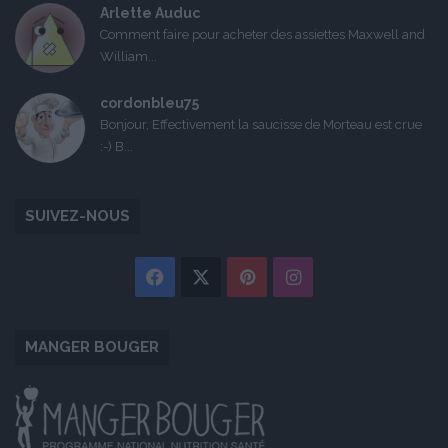
Arlette Auduc
Comment faire pour acheter des assiettes Maxwell and
William...
cordonbleu75
Bonjour, Effectivement la saucisse de Morteau est crue
:-) B...
SUIVEZ-NOUS
Facebook
X
Pinterest
Instagram
MANGER BOUGER