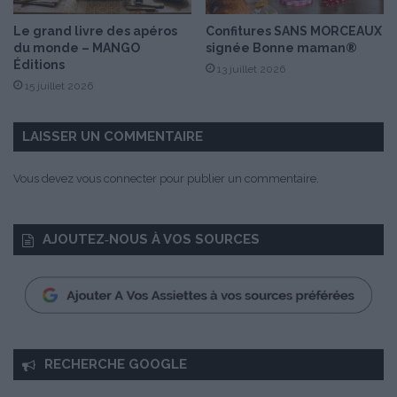
i
s
Le grand livre des apéros
Confitures SANS MORCEAUX
p
du monde – MANGO
signée Bonne maman®
a
Éditions
13 juillet 2026
r
15 juillet 2026
B
i
r
LAISSER UN COMMENTAIRE
g
i
Vous devez
vous connecter
pour publier un commentaire.
t
K
i
AJOUTEZ‑NOUS À VOS SOURCES
l
i
a
n
D
e
b
RECHERCHE GOOGLE
o
r