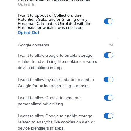
Opted In
I want to opt-out of Collection, Use,
Retention, Sale, and/or Sharing of my
Personal Data that Is Unrelated with the
Purposes for which it was collected.
Opted Out
Google consents
I want to allow Google to enable storage
related to advertising like cookies on web or
T
device identifiers in apps.
I
L
I want to allow my user data to be sent to
T
Google for online advertising purposes.
™
l
I want to allow Google to send me
e
personalized advertising.
s
a
I want to allow Google to enable storage
TILT™ le saladier ergonomique par Joseph®
l
related to analytics like cookies on web or
a
Joseph
device identifiers in apps.
d