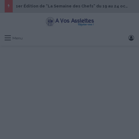
1er Édition de “La Semaine des Chefs” du 19 au 24 octobre 2026
S
Menu