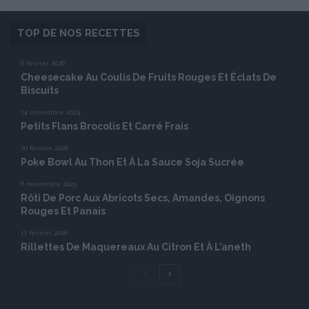
TOP DE NOS RECETTES
6 février 2026
Cheesecake Au Coulis De Fruits Rouges Et Éclats De
Biscuits
14 novembre 2024
Petits Flans Brocolis Et Carré Frais
20 février 2026
Poke Bowl Au Thon Et À La Sauce Soja Sucrée
6 novembre 2025
Rôti De Porc Aux Abricots Secs, Amandes, Oignons
Rouges Et Panais
17 février 2026
Rillettes De Maquereaux Au Citron Et À L’aneth
Page
Page
précédente
suivante