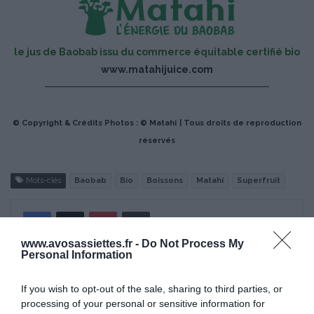
le jus de Baobab issu du commerce équitable certifié bio
www.matahijuice.com
© Copyright & Crédits Photos : © Matahi
| Tous droits de reproduction
réservés
Mots-clés
Baobab
Bio
Boissons
Matahi
Superfruit
Pinterest
Partager par Email
www.avosassiettes.fr -
Do Not Process My
Personal Information
ÇA PEUT AUSSI VOUS INTÉRESSER
If you wish to opt-out of the sale, sharing to third parties, or
processing of your personal or sensitive information for