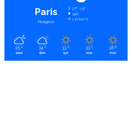
Paris
27º - 23º
34%
1.77 km/h
Nuageux
25
34
33
33
36
℃
℃
℃
℃
℃
sam
dim
lun
mar
mer