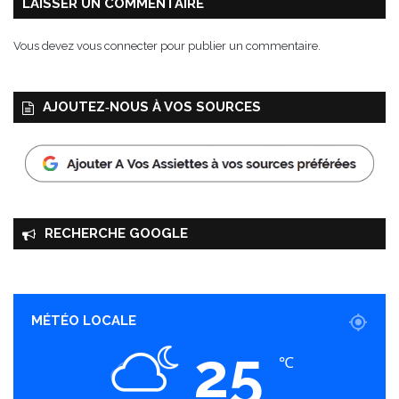
g
LAISSER UN COMMENTAIRE
o
u
Vous devez
vous connecter
pour publier un commentaire.
r
m
a
AJOUTEZ‑NOUS À VOS SOURCES
n
d
s
e
t
n
o
RECHERCHE GOOGLE
m
a
d
e
MÉTÉO LOCALE
s
!
25
℃