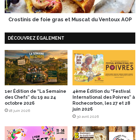
v
i
e
s
a
Crostinis de foie gras et Muscat du Ventoux AOP
d
u
e
f
f
o
DÉCOUVREZ ÉGALEMENT
o
r
i
m
e
a
g
t
r
:
a
l
s
e
e
s
1er Édition de “La Semaine
4ème Édition du “Festival
t
l
des Chefs” du 19 au 24
International des Poivres” à
M
octobre 2026
Rochecorbon, les 27 et 28
a
u
juin 2026
i
18 juin 2026
s
t
30 avril 2026
c
s
a
d
t
'
d