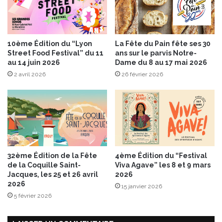
a
u
m
V
a
e
n
n
10ème Édition du “Lyon
La Fête du Pain fête ses 30
d
t
Street Food Festival” du 11
ans sur le parvis Notre-
e
o
au 14 juin 2026
Dame du 8 au 17 mai 2026
B
u
2 avril 2026
26 février 2026
j
x
o
A
r
O
g
P
e
n
c
o
32ème Édition de la Fête
4ème Édition du “Festival
r
de la Coquille Saint-
Viva Agave” les 8 et 9 mars
e
Jacques, les 25 et 26 avril
2026
p
2026
15 janvier 2026
l
5 février 2026
u
s