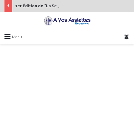
1er Édition de “La Semaine des Chefs” du 19 au 24 octobre 2026
S
Menu