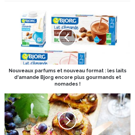
N
o
u
v
e
a
u
x
p
Nouveaux parfums et nouveau format : les laits
a
r
d'amande Bjorg encore plus gourmands et
f
nomades !
u
m
C
s
r
e
o
t
s
n
t
o
i
u
n