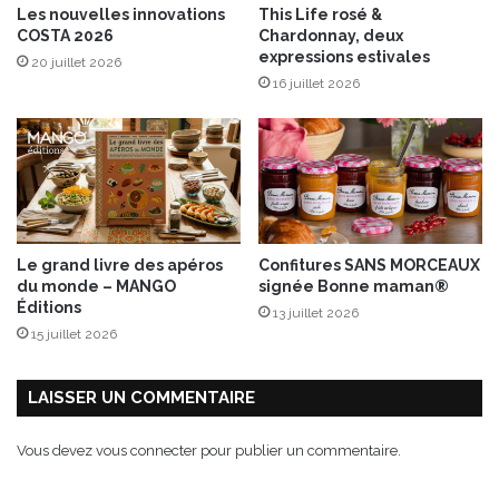
Les nouvelles innovations
This Life rosé &
n
r
COSTA 2026
Chardonnay, deux
o
d
expressions estivales
20 juillet 2026
u
o
16 juillet 2026
v
,
e
r
l
é
l
d
e
u
d
c
e
t
l
i
Le grand livre des apéros
Confitures SANS MORCEAUX
a
o
du monde – MANGO
signée Bonne maman®
r
n
Éditions
13 juillet 2026
e
d
15 juillet 2026
n
e
t
v
r
i
LAISSER UN COMMENTAIRE
é
n
e
a
Vous devez
vous connecter
pour publier un commentaire.
!
i
g