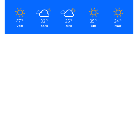
27
33
35
35
34
℃
℃
℃
℃
℃
ven
sam
dim
lun
mar