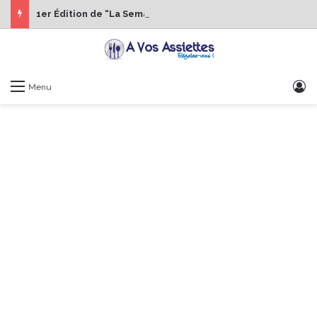
1er Édition de “La Semaine des Chefs” du 19 au 24 octobre 2026
S
Menu