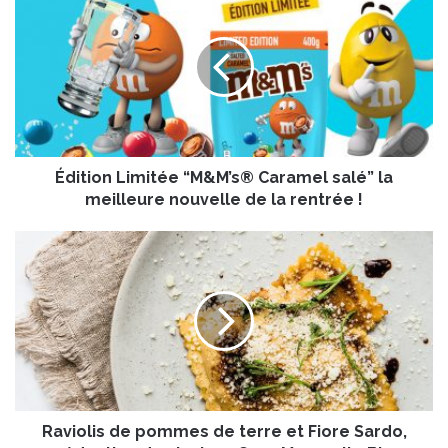
d
i
t
i
o
n
L
i
Édition Limitée “M&M’s® Caramel salé” la
m
i
meilleure nouvelle de la rentrée !
t
é
R
e
a
“
v
M
i
&
o
M
l
’
i
s
s
®
d
C
Raviolis de pommes de terre et Fiore Sardo,
e