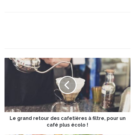
L
e
g
r
a
n
d
r
e
Le grand retour des cafetières à filtre, pour un
t
o
café plus écolo !
u