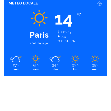
MÉTÉO LOCALE
14
℃
Paris
27º - 13º
79%
2.16 km/h
Ciel dégagé
27
35
34
36
35
℃
℃
℃
℃
℃
ven
sam
dim
lun
mar