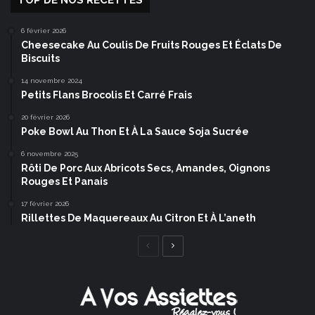
TOP DE NOS RECETTES
6 février 2026
Cheesecake Au Coulis De Fruits Rouges Et Éclats De
Biscuits
14 novembre 2024
Petits Flans Brocolis Et Carré Frais
20 février 2026
Poke Bowl Au Thon Et À La Sauce Soja Sucrée
6 novembre 2025
Rôti De Porc Aux Abricots Secs, Amandes, Oignons
Rouges Et Panais
17 février 2026
Rillettes De Maquereaux Au Citron Et À L’aneth
Page
Page
précédente
suivante