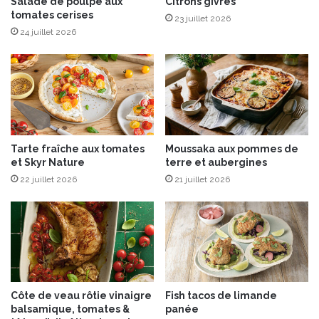
e
Salade de poulpe aux
Citrons givrés
p
tomates cerises
-
23 juillet 2026
o
M
24 juillet 2026
u
a
r
u
u
r
n
e
c
-
a
d
f
e
Tarte fraîche aux tomates
Moussaka aux pommes de
é
-
et Skyr Nature
terre et aubergines
p
T
l
22 juillet 2026
21 juillet 2026
o
u
u
s
r
é
a
c
i
o
n
l
e
o
A
Côte de veau rôtie vinaigre
Fish tacos de limande
!
O
balsamique, tomates &
panée
P