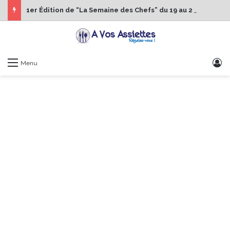
1er Édition de “La Semaine des Chefs” du 19 au 24 octobre 2026
S
Menu