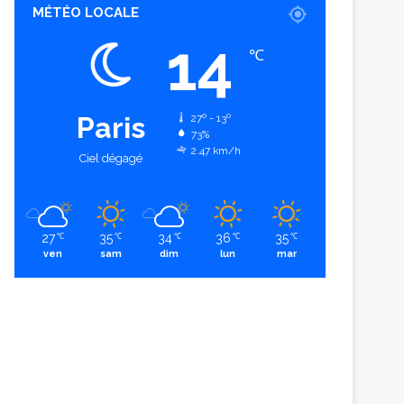
MÉTÉO LOCALE
14
℃
Paris
27º - 13º
73%
2.47 km/h
Ciel dégagé
27
35
34
36
35
℃
℃
℃
℃
℃
ven
sam
dim
lun
mar