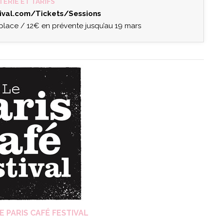
TERIE ET TARIFS
ival.com/Tickets/Sessions
 place / 12€ en prévente jusqu’au 19 mars
E PARIS CAFÉ FESTIVAL