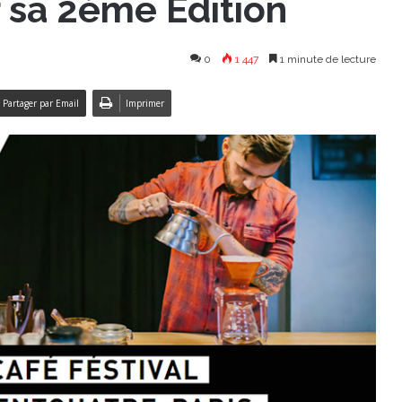
 sa 2ème Édition
0
1 447
1 minute de lecture
Partager par Email
Imprimer