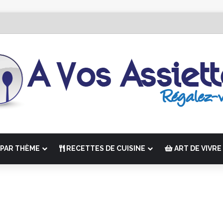
r Édition de “La Semaine des Chefs” du 19 au 24 octobre 2026
PAR THÈME
RECETTES DE CUISINE
ART DE VIVRE