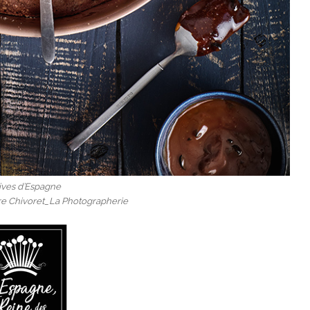
ives d’Espagne
rre Chivoret_La Photographerie