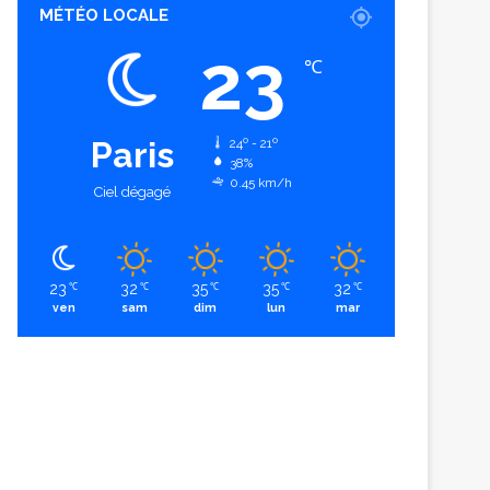
MÉTÉO LOCALE
23
℃
Paris
24º - 21º
38%
0.45 km/h
Ciel dégagé
23
32
35
35
32
℃
℃
℃
℃
℃
ven
sam
dim
lun
mar