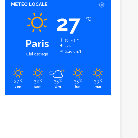
MÉTÉO LOCALE
27
℃
Paris
28º - 23º
27%
0.45 km/h
Ciel dégagé
27
32
35
35
33
℃
℃
℃
℃
℃
ven
sam
dim
lun
mar