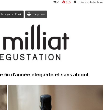
0
810
1 minute de lecture
Partager par Email
Imprimer
 fin d’année élégante et sans alcool