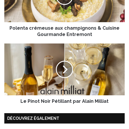
t
a
c
r
Polenta crémeuse aux champignons & Cuisine
é
m
Gourmande Entremont
e
u
L
s
e
e
P
a
i
u
n
x
o
c
t
h
N
a
o
m
Le Pinot Noir Pétillant par Alain Milliat
i
p
r
i
P
DÉCOUVREZ ÉGALEMENT
g
é
n
t