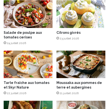
o
i
n
l
s
l
&
a
C
n
u
t
i
Salade de poulpe aux
Citrons givrés
p
tomates cerises
s
a
23 juillet 2026
i
r
24 juillet 2026
n
A
e
l
G
a
o
i
u
n
r
M
m
i
Tarte fraîche aux tomates
Moussaka aux pommes de
a
l
et Skyr Nature
terre et aubergines
n
l
22 juillet 2026
21 juillet 2026
d
i
e
a
E
t
n