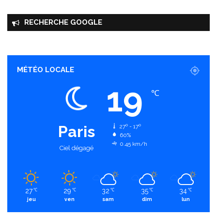
RECHERCHE GOOGLE
MÉTÉO LOCALE
19
℃
Paris
27º - 17º
60%
0.45 km/h
Ciel dégagé
27
29
32
35
34
℃
℃
℃
℃
℃
jeu
ven
sam
dim
lun