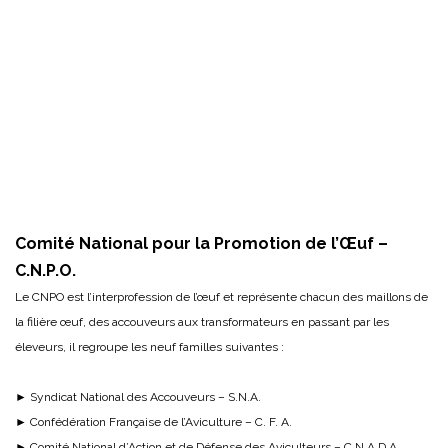
Comité National pour la Promotion de l’Œuf –
C.N.P.O.
Le CNPO est l’interprofession de l’œuf et représente chacun des maillons de
la filière œuf, des accouveurs aux transformateurs en passant par les
éleveurs, il regroupe les neuf familles suivantes :
► Syndicat National des Accouveurs – S.N.A.
► Confédération Française de l’Aviculture – C. F. A.
► Comité National d’Action et de Défense des Aviculteurs – C.N.A.D.A.