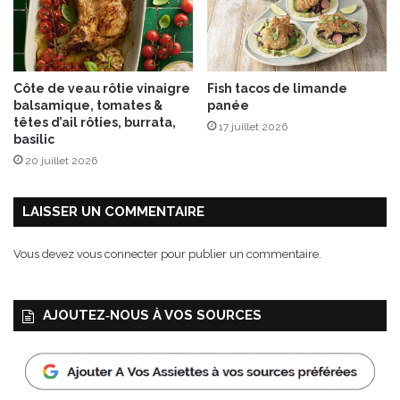
t
r
e
m
Côte de veau rôtie vinaigre
Fish tacos de limande
o
balsamique, tomates &
panée
n
têtes d’ail rôties, burrata,
17 juillet 2026
t
basilic
20 juillet 2026
LAISSER UN COMMENTAIRE
Vous devez
vous connecter
pour publier un commentaire.
AJOUTEZ‑NOUS À VOS SOURCES