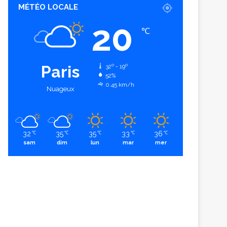
MÉTÉO LOCALE
20
℃
Paris
32º - 19º
52%
0.45 km/h
Nuageux
32
35
35
33
36
℃
℃
℃
℃
℃
sam
dim
lun
mar
mer