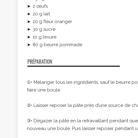
► 2 œufs
► 20 g lait
► 20 g fleur oranger
► 30 g sucre
► 10 g levure
► 80 g beurre pommade
①• Mélanger tous les ingrédients, sauf le beurre po
faire une boule.
②• Laisser reposer la pâte près d’une source de ch
③• Dégazer la pâte en la retravaillant pendant que
nouveau une boule. Puis laisser reposer pendant un