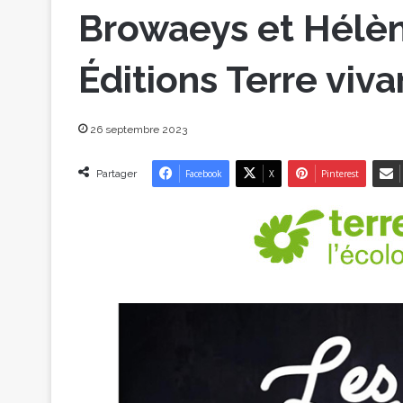
Browaeys et Hélè
Éditions Terre viva
26 septembre 2023
Partager
Facebook
X
Pinterest