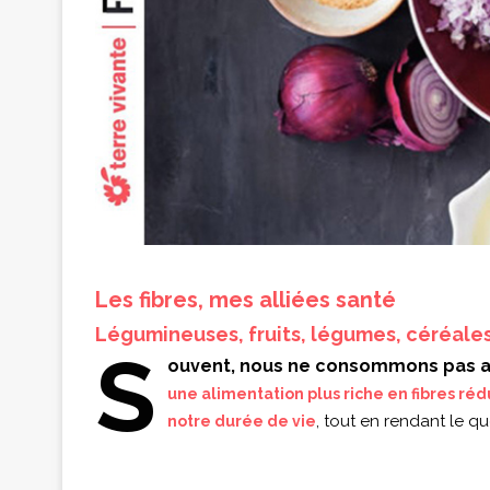
Les fibres, mes alliées santé
Légumineuses, fruits, légumes, céréale
S
ouvent, nous ne consommons pas asse
une alimentation plus riche en fibres r
, tout en rendant le q
notre durée de vie