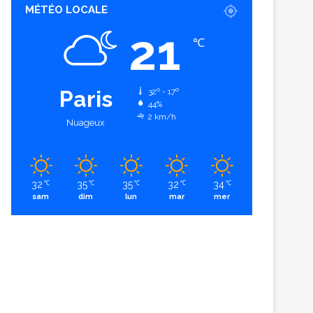
MÉTÉO LOCALE
21
℃
Paris
32º - 17º
44%
2 km/h
Nuageux
32
35
35
32
34
℃
℃
℃
℃
℃
sam
dim
lun
mar
mer