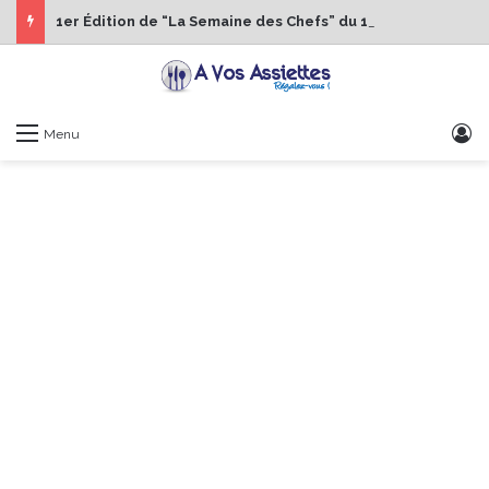
1er Édition de “La Semaine des Chefs” du 19 au 24 octobre 2026
S
Menu