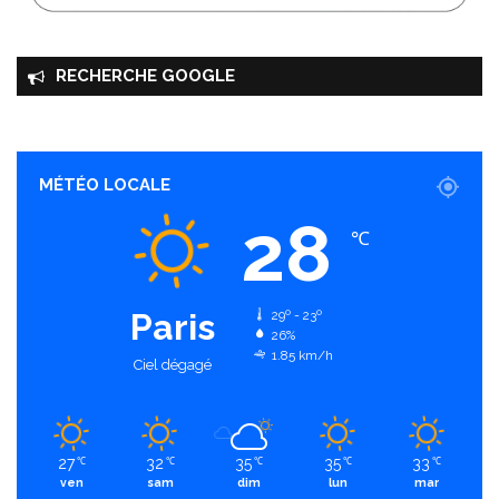
RECHERCHE GOOGLE
MÉTÉO LOCALE
28
℃
Paris
29º - 23º
26%
1.85 km/h
Ciel dégagé
27
32
35
35
33
℃
℃
℃
℃
℃
ven
sam
dim
lun
mar