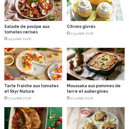
e
s
n
e
z
i
e
r
l
e
Salade de poulpe aux
Citrons givrés
tomates cerises
l
™
23 juillet 2026
e
l
24 juillet 2026
r
a
®
n
c
e
l
a
G
Tarte fraîche aux tomates
Moussaka aux pommes de
r
et Skyr Nature
terre et aubergines
e
22 juillet 2026
21 juillet 2026
n
a
d
i
n
e