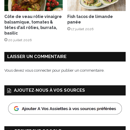
e
n
Côte de veau rôtie vinaigre
Fish tacos de limande
f
balsamique, tomates &
panée
o
têtes d’ail rôties, burrata,
17 juillet 2026
r
basilic
m
20 juillet 2026
a
t
i
LAISSER UN COMMENTAIRE
n
é
Vous devez
vous connecter
pour publier un commentaire.
d
i
t
AJOUTEZ‑NOUS À VOS SOURCES
!