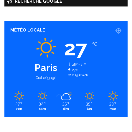
RECHERCHE GOOGLE
MÉTÉO LOCALE
27
℃
Paris
28º - 23º
27%
2.15 km/h
Ciel dégagé
27
32
35
35
33
℃
℃
℃
℃
℃
ven
sam
dim
lun
mar