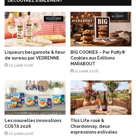
e
DÉCOUVREZ ÉGALEMENT
e
v
s
e
,
r
L
v
’
e
A
i
t
n
e
e
l
Liqueurs bergamote & fleur
BIG COOKIES – Par Puffy®
a
de sureau par VEDRENNE
Cookies aux Éditions
i
MARABOUT
r
e
22 juillet 2026
t
r
21 juillet 2026
i
d
s
u
a
C
n
h
a
o
l
c
e
o
Les nouvelles innovations
This Life rosé &
e
l
COSTA 2026
Chardonnay, deux
t
a
expressions estivales
20 juillet 2026
a
t