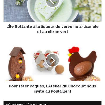
e
f
l
o
t
L’Île flottante à la liqueur de verveine artisanale
t
a
et au citron vert
n
t
P
e
o
à
u
l
r
a
f
l
ê
i
t
q
e
u
r
e
Pour fêter Pâques, L’Atelier du Chocolat nous
P
u
â
invite au Poulailler !
r
q
d
u