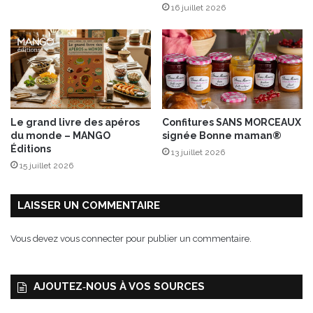
16 juillet 2026
u
n
c
o
i
u
t
s
r
i
o
n
n
v
v
i
Le grand livre des apéros
Confitures SANS MORCEAUX
e
t
du monde – MANGO
signée Bonne maman®
r
e
Éditions
13 juillet 2026
t
a
15 juillet 2026
u
P
o
LAISSER UN COMMENTAIRE
u
l
Vous devez
vous connecter
pour publier un commentaire.
a
i
l
AJOUTEZ‑NOUS À VOS SOURCES
l
e