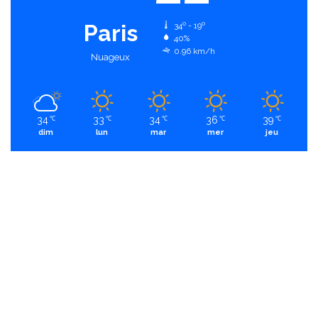
Paris
34º - 19º
40%
0.96 km/h
Nuageux
34
33
34
36
39
℃
℃
℃
℃
℃
dim
lun
mar
mer
jeu