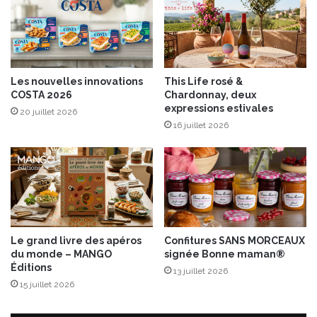
i
l
f
e
r
u
t
Les nouvelles innovations
This Life rosé &
t
COSTA 2026
Chardonnay, deux
a
expressions estivales
20 juillet 2026
F
16 juillet 2026
r
u
i
t
s
d
e
s
Le grand livre des apéros
Confitures SANS MORCEAUX
b
du monde – MANGO
signée Bonne maman®
o
Éditions
13 juillet 2026
i
15 juillet 2026
s