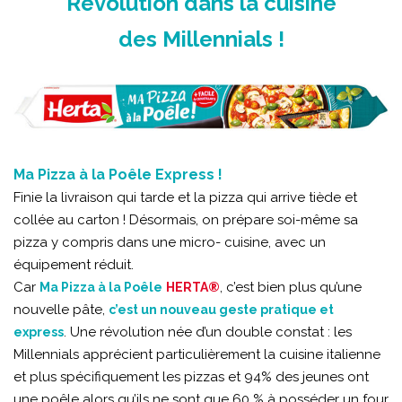
Révolution dans la cuisine
des Millennials !
Ma Pizza à la Poêle Express !
Finie la livraison qui tarde et la pizza qui arrive tiède et
collée au carton ! Désormais, on prépare soi-même sa
pizza y compris dans une micro- cuisine, avec un
équipement réduit.
Car
, c’est bien plus qu’une
Ma Pizza à la Poêle
HERTA®
nouvelle pâte,
c’est un nouveau geste pratique et
.
Une révolution née d’un double constat : les
express
Millennials apprécient particulièrement la cuisine italienne
et plus spécifiquement les pizzas et 94% des jeunes ont
une poêle alors qu’ils ne sont que 60 % à posséder un four