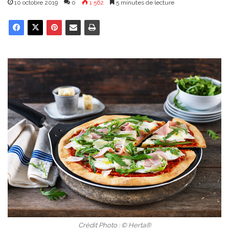
10 octobre 2019
0
1 562
5 minutes de lecture
Crédit Photo : © Herta®