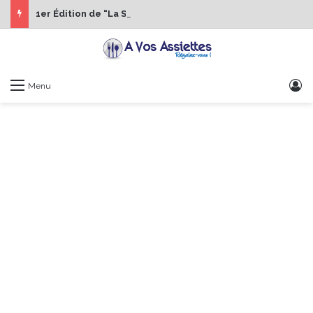
1er Édition de “La Semaine des Chefs” du 19 au 24 octobre 2026
S
Menu