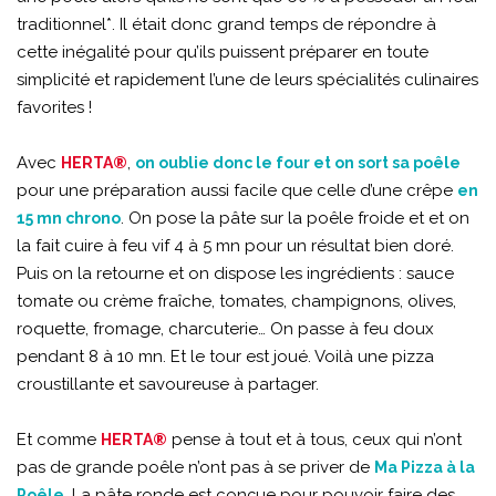
traditionnel*. Il était donc grand temps de répondre à
cette inégalité pour qu’ils puissent préparer en toute
simplicité et rapidement l’une de leurs spécialités culinaires
favorites !
Avec
,
HERTA®
on oublie donc le four et on sort sa poêle
pour une préparation aussi facile que celle d’une crêpe
en
. On pose la pâte sur la poêle froide et et on
15 mn chrono
la fait cuire à feu vif 4 à 5 mn pour un résultat bien doré.
Puis on la retourne et on dispose les ingrédients : sauce
tomate ou crème fraîche, tomates, champignons, olives,
roquette, fromage, charcuterie… On passe à feu doux
pendant 8 à 10 mn. Et le tour est joué. Voilà une pizza
croustillante et savoureuse à partager.
Et comme
pense à tout et à tous, ceux qui n’ont
HERTA®
pas de grande poêle n’ont pas à se priver de
Ma Pizza à la
. La pâte ronde est conçue pour pouvoir faire des
Poêle