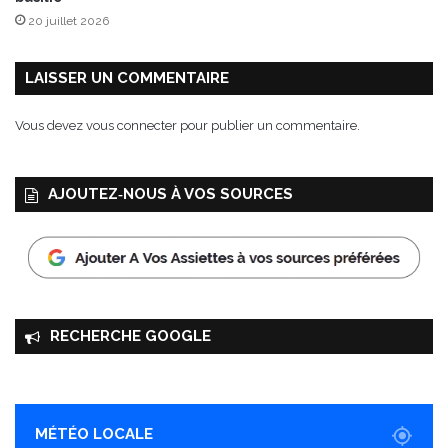
a
F
20 juillet 2026
l
r
l
i
o
b
LAISSER UN COMMENTAIRE
w
o
e
u
Vous devez
vous connecter
pour publier un commentaire.
e
r
n
g
e
AJOUTEZ‑NOUS À VOS SOURCES
o
i
s
A
O
P
RECHERCHE GOOGLE
MÉTÉO LOCALE