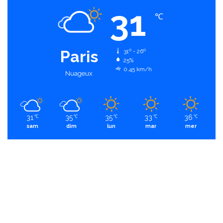
31
℃
Paris
31º - 26º
25%
0.45 km/h
Nuageux
31
35
35
33
36
℃
℃
℃
℃
℃
sam
dim
lun
mar
mer