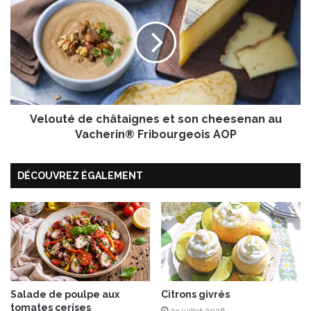
n
e
e
l
“
o
N
u
o
t
u
é
v
d
e
e
a
Velouté de châtaignes et son cheesenan au
c
u
h
Vacherin® Fribourgeois AOP
t
â
é
t
à
DÉCOUVREZ ÉGALEMENT
a
F
i
r
g
i
n
s
e
s
s
o
e
n
t
n
s
Salade de poulpe aux
Citrons givrés
e
tomates cerises
o
23 juillet 2026