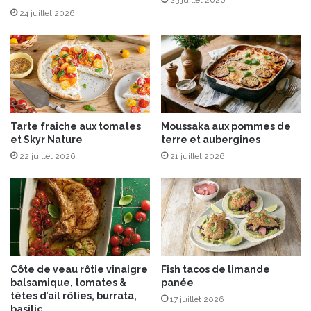
r
n
24 juillet 2026
”
c
d
h
e
e
p
e
l
s
a
e
i
n
Tarte fraîche aux tomates
Moussaka aux pommes de
s
a
et Skyr Nature
terre et aubergines
i
n
r
22 juillet 2026
21 juillet 2026
a
p
u
o
V
u
a
r
c
f
h
ê
e
t
r
Côte de veau rôtie vinaigre
Fish tacos de limande
e
i
balsamique, tomates &
panée
r
n
têtes d’ail rôties, burrata,
17 juillet 2026
H
®
basilic