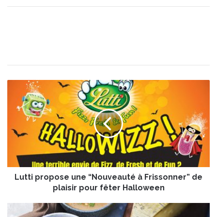
L
u
t
t
i
p
r
o
p
Lutti propose une “Nouveauté à Frissonner” de
o
s
plaisir pour fêter Halloween
e
u
V