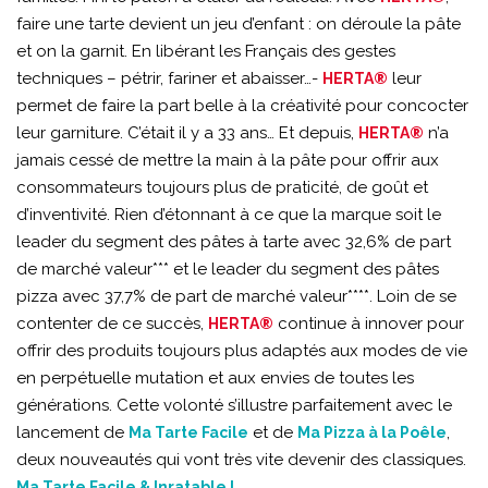
faire une tarte devient un jeu d’enfant : on déroule la pâte
et on la garnit. En libérant les Français des gestes
techniques – pétrir, fariner et abaisser…-
leur
HERTA®
permet de faire la part belle à la créativité pour concocter
leur garniture. C’était il y a 33 ans… Et depuis,
n’a
HERTA®
jamais cessé de mettre la main à la pâte pour offrir aux
consommateurs toujours plus de praticité, de goût et
d’inventivité. Rien d’étonnant à ce que la marque soit le
leader du segment des pâtes à tarte avec 32,6% de part
de marché valeur*** et le leader du segment des pâtes
pizza avec 37,7% de part de marché valeur****. Loin de se
contenter de ce succès,
continue à innover pour
HERTA®
offrir des produits toujours plus adaptés aux modes de vie
en perpétuelle mutation et aux envies de toutes les
générations. Cette volonté s’illustre parfaitement avec le
lancement de
et de
,
Ma Tarte Facile
Ma Pizza à la Poêle
deux nouveautés qui vont très vite devenir des classiques.
Ma Tarte Facile & Inratable !